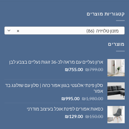
היה:
הוא:
₪1,395.00.
₪1,980.00.
קטגוריות מוצרים
מזנון טלויזיה (86)
×
מוצרים
ארון נעליים עם מראה לכ-36 זוגות נעליים בצבע לבן
המחיר
המחיר
₪
755.00
₪
799.00
המקורי
הנוכחי
היה:
הוא:
סלון פינתי אלגנטי בגוון אפור כהה | סלון עם שזלונג בד
₪755.00.
₪799.00.
אפור
המחיר
המחיר
₪
995.00
₪
1,980.00
המקורי
הנוכחי
כסאות אפורים לפינת אוכל בעיצוב מודרני
היה:
הוא:
המחיר
המחיר
₪995.00.
₪1,980.00.
₪
129.00
₪
150.00
המקורי
הנוכחי
היה:
הוא: