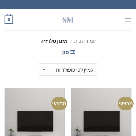
Ski
t
conten
0
עמוד הבית
/
מזנון טלויזיה
סנן
מבצע!
מבצע!