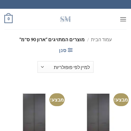
Ski
t
conten
0
עמוד הבית
/
מוצרים המתויגים “ארון 90 ס"מ”
סנן
מבצע!
מבצע!