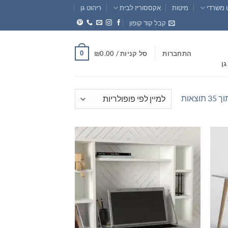
 משרדי
מיטות
אקססוריז לבית
ריהוט גן
קבל קוד קופון
0
התחברות
סל קניות /
0.00
₪
גן
ממוין
לפי
פופולריות