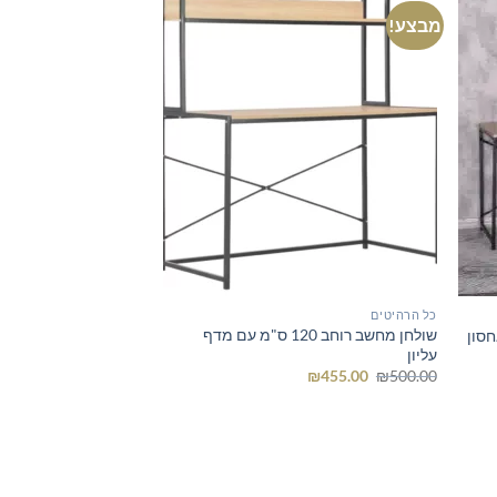
מבצע!
כל הרהיטים
שולחן מחשב רוחב 120 ס"מ עם מדף
עליון
המחיר
המחיר
₪
455.00
₪
500.00
המקורי
הנוכחי
היה:
הוא:
₪455.00.
₪500.00.