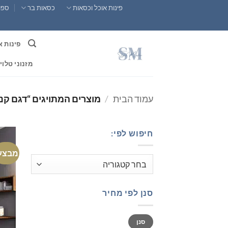
Ski
פינות אוכל וכסאות
כסאות בר
ספות
t
conten
פינות א
מזנוני טלוי
עמוד הבית
/
מוצרים המתויגים “דגם קנ
חיפוש לפי:
מבצע
סנן לפי מחיר
מחיר
מחיר
סנן
מינימלי
מקסימלי