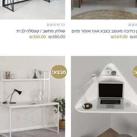
יטים
כל הרהיטים
 כתיבה מעוצב בצבע אגוז ואפור פחם
שולחן מחשב / קונסלה לבית
המחיר
המחיר
המחיר
המחיר
₪
360.00
₪
380.00
₪
569.00
₪
6
המקורי
הנוכחי
המקורי
הנוכחי
היה:
הוא:
היה:
הוא:
₪360.00.
₪380.00.
₪569.00.
₪600.00.
!
מבצע!