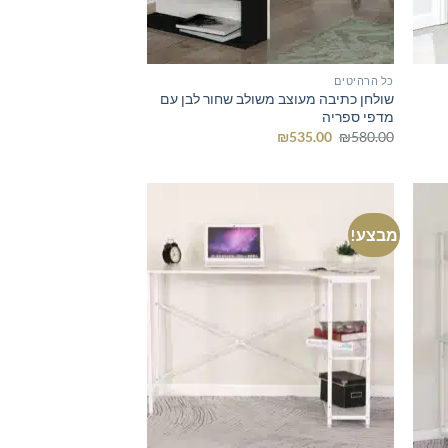
כל הרהיטים
שולחן כתיבה מעוצב משולב שחור לבן עם
מדפי ספריה
המחיר
המחיר
₪
535.00
₪
580.00
המקורי
הנוכחי
היה:
הוא:
₪535.00.
₪580.00.
מבצע!