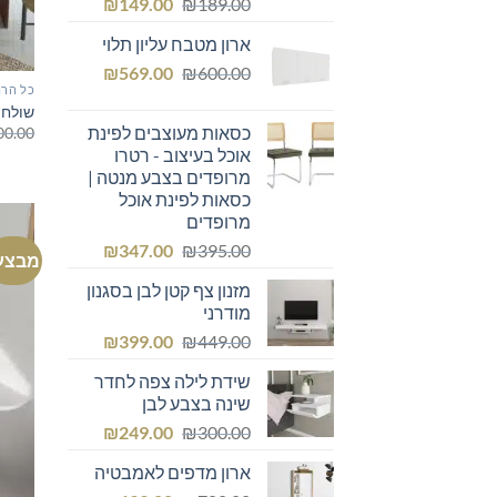
המחיר
המחיר
₪
149.00
₪
189.00
המקורי
הנוכחי
ארון מטבח עליון תלוי
היה:
הוא:
המחיר
המחיר
₪149.00.
₪
₪189.00.
569.00
₪
600.00
כל הרה
המקורי
הנוכחי
שולחן
היה:
הוא:
כסאות מעוצבים לפינת
00.00
₪569.00.
₪600.00.
אוכל בעיצוב - רטרו
מרופדים בצבע מנטה |
כסאות לפינת אוכל
מרופדים
המחיר
המחיר
₪
347.00
₪
395.00
מבצע
המקורי
הנוכחי
מזנון צף קטן לבן בסגנון
היה:
הוא:
מודרני
₪347.00.
₪395.00.
המחיר
המחיר
₪
399.00
₪
449.00
המקורי
הנוכחי
שידת לילה צפה לחדר
היה:
הוא:
שינה בצבע לבן
₪399.00.
₪449.00.
המחיר
המחיר
₪
249.00
₪
300.00
המקורי
הנוכחי
ארון מדפים לאמבטיה
היה:
הוא: