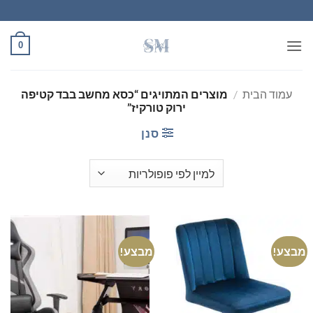
Ski
t
conten
0
עמוד הבית
/
מוצרים המתויגים “כסא מחשב בבד קטיפה
ירוק טורקיז”
סנן
מבצע!
מבצע!