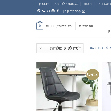
 משרדי
מיטות
אקססוריז לבית
ריהוט גן
קבל קוד קופון
0
התחברות
סל קניות /
0.00
₪
גן
ממוין
אות
לפי
פופולריות
מבצע!