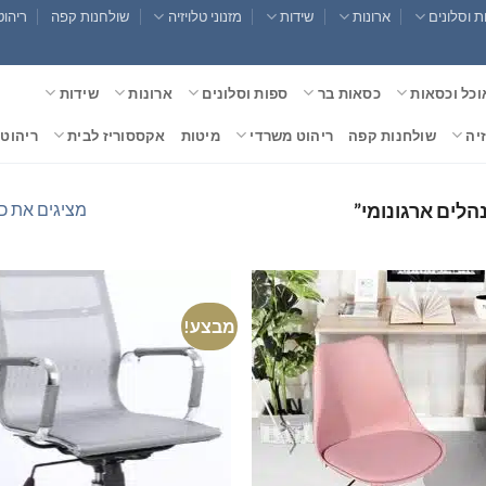
 וסלונים
ארונות
שידות
מזנוני טלויזיה
שולחנות קפה
ריהוט
וכל וכסאות
כסאות בר
ספות וסלונים
ארונות
שידות
זיה
שולחנות קפה
ריהוט משרדי
מיטות
אקססוריז לבית
ריהוט 
מציגים את כל ⁦16⁩ התוצ
לים ארגונומי”
מבצע!