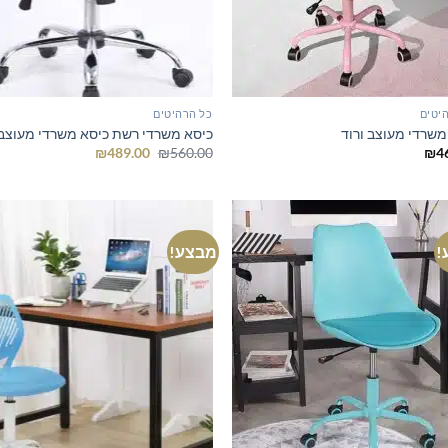
יטים
כל הרהיטים
משרדי מעוצב ורוד
כיסא משרדי רשת כיסא משרדי מעוצב
המחיר
המחיר
₪
489.00
₪
560.00
₪
4
המקורי
הנוכחי
היה:
הוא:
₪489.00.
₪560.00.
!
מבצע!