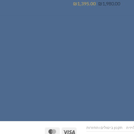
המחיר
המחיר
₪
1,395.00
₪
1,980.00
המקורי
הנוכחי
היה:
הוא:
₪1,395.00.
₪1,980.00.
יזיה
תקנון ביטולים והחזרות
MasterCard
Visa