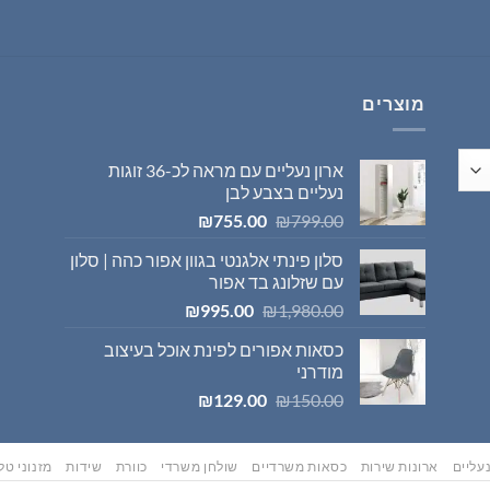
היה:
הוא:
₪569.00.
₪595.00.
מוצרים
ארון נעליים עם מראה לכ-36 זוגות
נעליים בצבע לבן
המחיר
המחיר
₪
755.00
₪
799.00
המקורי
הנוכחי
סלון פינתי אלגנטי בגוון אפור כהה | סלון
היה:
הוא:
עם שזלונג בד אפור
₪755.00.
₪799.00.
המחיר
המחיר
₪
995.00
₪
1,980.00
המקורי
הנוכחי
כסאות אפורים לפינת אוכל בעיצוב
היה:
הוא:
מודרני
₪995.00.
₪1,980.00.
המחיר
המחיר
₪
129.00
₪
150.00
המקורי
הנוכחי
היה:
הוא:
₪129.00.
₪150.00.
עליים
ארונות שירות
כסאות משרדיים
שולחן משרדי
כוורת
שידות
מזנוני טלו