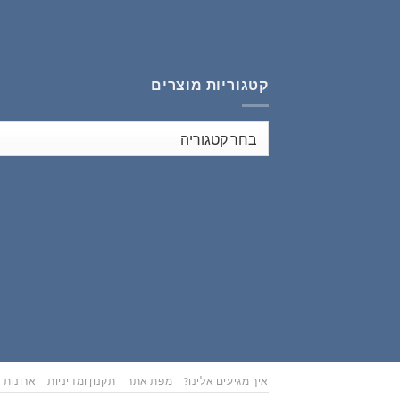
₪626.00.
₪783.00.
קטגוריות מוצרים
איך מגיעים אלינו?
מפת אתר
תקנון ומדיניות
ארונות נ