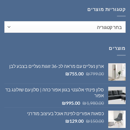
₪1,395.00.
₪1,980.00.
קטגוריות מוצרים
מוצרים
ארון נעליים עם מראה לכ-36 זוגות נעליים בצבע לבן
המחיר
המחיר
₪
755.00
₪
799.00
המקורי
הנוכחי
היה:
הוא:
סלון פינתי אלגנטי בגוון אפור כהה | סלון עם שזלונג בד
₪755.00.
₪799.00.
אפור
המחיר
המחיר
₪
995.00
₪
1,980.00
המקורי
הנוכחי
כסאות אפורים לפינת אוכל בעיצוב מודרני
היה:
הוא:
המחיר
המחיר
₪995.00.
₪1,980.00.
₪
129.00
₪
150.00
המקורי
הנוכחי