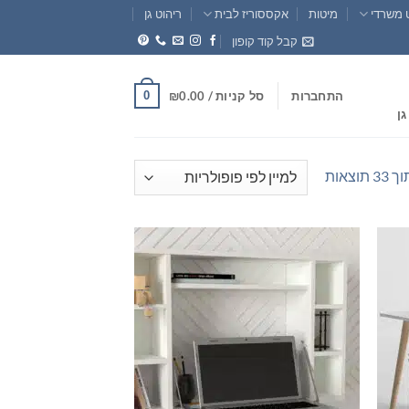
 משרדי
מיטות
אקססוריז לבית
ריהוט גן
קבל קוד קופון
0
התחברות
סל קניות /
0.00
₪
גן
ממוין
לפי
פופולריות