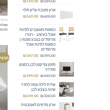
המחיר
המחיר
₪
149.00
₪
189.00
המקורי
הנוכחי
ארון מטבח עליון תלוי
היה:
הוא:
המחיר
המחיר
₪149.00.
₪
₪189.00.
569.00
₪
600.00
כל הרה
המקורי
הנוכחי
שולחן
היה:
הוא:
כסאות מעוצבים לפינת
00.00
₪569.00.
₪600.00.
אוכל בעיצוב - רטרו
מרופדים בצבע מנטה |
כסאות לפינת אוכל
מרופדים
המחיר
המחיר
₪
347.00
₪
395.00
מבצע
המקורי
הנוכחי
מזנון צף קטן לבן בסגנון
היה:
הוא:
מודרני
₪347.00.
₪395.00.
המחיר
המחיר
₪
399.00
₪
449.00
המקורי
הנוכחי
שידת לילה צפה לחדר
היה:
הוא:
שינה בצבע לבן
₪399.00.
₪449.00.
המחיר
המחיר
₪
249.00
₪
300.00
המקורי
הנוכחי
ארון מדפים לאמבטיה
היה:
הוא: