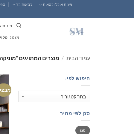
Ski
פינות אוכל וכסאות
כסאות בר
ספות
t
conten
פינות א
מזנוני טלוי
עמוד הבית
/
מוצרים המתויגים “מוניקה
חיפוש לפי:
מבצע
סנן לפי מחיר
מחיר
מחיר
סנן
מינימלי
מקסימלי