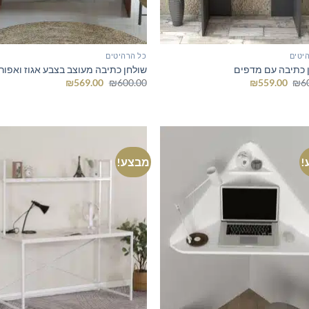
יטים
כל הרהיטים
 כתיבה עם מדפים
שולחן כתיבה מעוצב בצבע אגוז ואפור
המחיר
המחיר
המחיר
המחיר
₪
569.00
₪
600.00
₪
559.00
₪
6
המקורי
הנוכחי
המקורי
הנוכחי
היה:
הוא:
היה:
הוא:
₪569.00.
₪600.00.
₪559.00.
₪600.00.
!
מבצע!