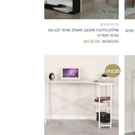
כל הרהיטים
שולחן כתיבה מעוצב משולב שחור לבן עם
 פחם
מדפי ספריה
המחיר
המחיר
₪
535.00
₪
580.00
המקורי
הנוכחי
היה:
הוא:
₪535.00.
₪580.00.
מבצע!