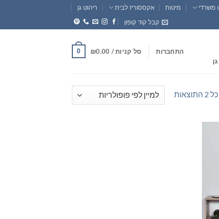
 משרדי
מיטות
אקססוריז לבית
ריהוט גן
קבל קוד קופון
0
התחברות
סל קניות /
0.00
₪
גן
ממוין
וצאות
לפי
פופולריות