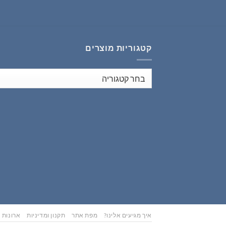
₪353.00.
₪441.00.
קטגוריות מוצרים
איך מגיעים אלינו?
מפת אתר
תקנון ומדיניות
ארונות נ