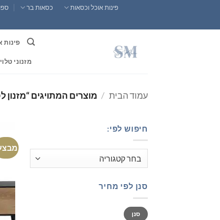
Ski
פינות אוכל וכסאות
כסאות בר
ספות
t
conten
פינות א
מזנוני טלוי
עמוד הבית
/
מוצרים המתויגים “מזנון לס
חיפוש לפי:
מבצע
סנן לפי מחיר
מחיר
מחיר
סנן
מינימלי
מקסימלי