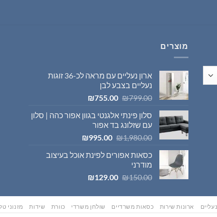
היה:
הוא:
₪569.00.
₪595.00.
מוצרים
ארון נעליים עם מראה לכ-36 זוגות
נעליים בצבע לבן
המחיר
המחיר
₪
755.00
₪
799.00
המקורי
הנוכחי
סלון פינתי אלגנטי בגוון אפור כהה | סלון
היה:
הוא:
עם שזלונג בד אפור
₪755.00.
₪799.00.
המחיר
המחיר
₪
995.00
₪
1,980.00
המקורי
הנוכחי
כסאות אפורים לפינת אוכל בעיצוב
היה:
הוא:
מודרני
₪995.00.
₪1,980.00.
המחיר
המחיר
₪
129.00
₪
150.00
המקורי
הנוכחי
היה:
הוא:
₪129.00.
₪150.00.
עליים
ארונות שירות
כסאות משרדיים
שולחן משרדי
כוורת
שידות
מזנוני טלו