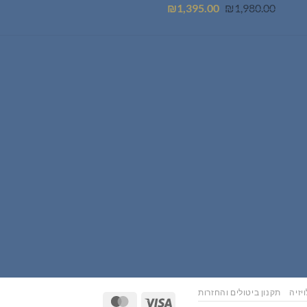
המחיר
המחיר
₪
1,395.00
₪
1,980.00
המקורי
הנוכחי
היה:
הוא:
₪1,395.00.
₪1,980.00.
יזיה
תקנון ביטולים והחזרות
MasterCard
Visa