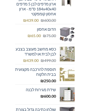
ארון מדפים לבן 5 מדפים
184x40x40 ס"מ - ארון
אחסון קומפקטי
המחיר
המחיר
₪
439.00
₪
600.00
המקורי
הנוכחי
הדום אחסון
היה:
הוא:
המחיר
המחיר
₪439.00.
₪600.00.
₪
65.00
₪
75.00
המקורי
הנוכחי
היה:
הוא:
כסא מחשב מעוצב בצבע
₪65.00.
₪75.00.
לבן לבית או למשרד
המחיר
המחיר
₪
439.00
₪
499.00
המקורי
הנוכחי
תוספת להרכבה מקצועית
היה:
הוא:
בבית הלקוח
₪439.00.
₪499.00.
₪
250.00
שידת מגירות לבנה
₪
600.00
שולחן כתיבה גדול בצורת