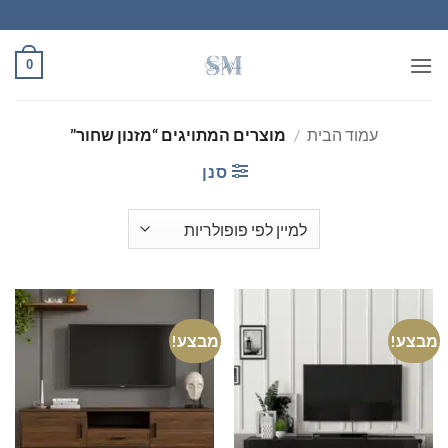
Ski
t
conten
0
עמוד הבית
/
מוצרים המתויגים “מזנון שחור”
סנן
מבצע!
מבצע!