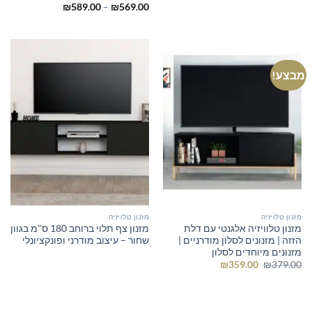
המקורי
הנוכחי
טווח
₪
589.00
–
₪
569.00
היה:
הוא:
מחירים:
₪689.00.
₪699.00.
עד
מבצע!
מזנון טלויזיה
מזנון טלויזיה
מזנון טלוויזיה אלגנטי עם דלת
מזנון צף תלוי ברוחב 180 ס"מ בגוון
הזזה | מזנונים לסלון מודרניים |
שחור – עיצוב מודרני ופונקציונלי
מזנונים מיוחדים לסלון
המחיר
המחיר
₪
359.00
₪
379.00
המקורי
הנוכחי
היה:
הוא:
₪359.00.
₪379.00.