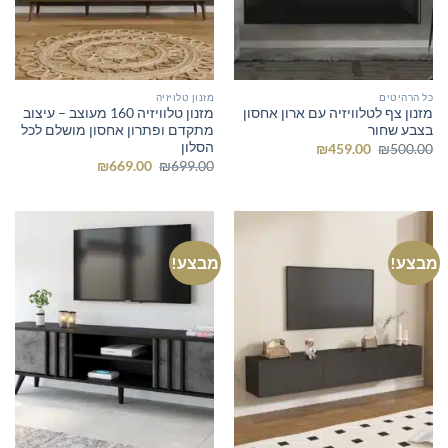
כל הרהיטים
מזנון טלויזיה
מזנון צף לטלוויזיה עם ארון אחסון
מזנון טלוויזיה 160 מעוצב – עיצוב
בצבע שחור
מתקדם ופתרון אחסון מושלם לכל
הסלון
המחיר
המחיר
₪
459.00
₪
500.00
המקורי
הנוכחי
המחיר
המחיר
₪
669.00
₪
699.00
היה:
הוא:
המקורי
הנוכחי
₪459.00.
₪500.00.
היה:
הוא:
₪669.00.
₪699.00.
מבצע!
מבצע!