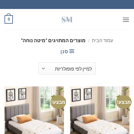
Ski
t
conten
0
עמוד הבית
/
מוצרים המתויגים “מיטה נוחה”
סנן
מבצע!
מבצע!