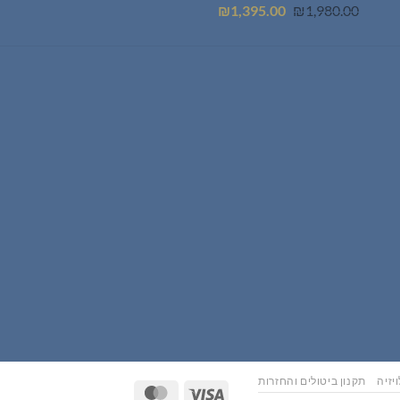
המחיר
המחיר
₪
1,395.00
₪
1,980.00
המקורי
הנוכחי
היה:
הוא:
₪1,395.00.
₪1,980.00.
יזיה
תקנון ביטולים והחזרות
MasterCard
Visa