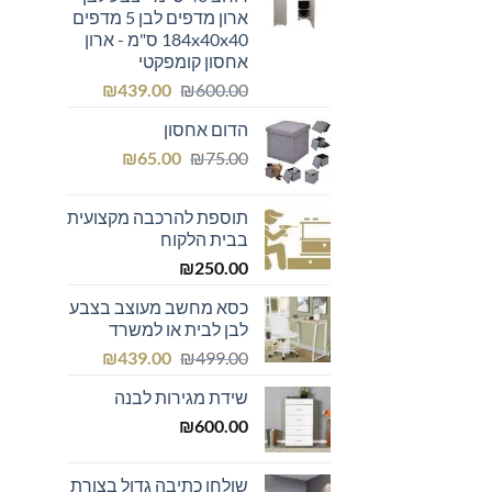
₪299.00.
₪300.00.
ארון מדפים לבן 5 מדפים
184x40x40 ס"מ - ארון
אחסון קומפקטי
המחיר
המחיר
₪
439.00
₪
600.00
המקורי
הנוכחי
הדום אחסון
היה:
הוא:
המחיר
המחיר
₪439.00.
₪600.00.
₪
65.00
₪
75.00
המקורי
הנוכחי
היה:
הוא:
תוספת להרכבה מקצועית
₪65.00.
₪75.00.
בבית הלקוח
₪
250.00
כסא מחשב מעוצב בצבע
לבן לבית או למשרד
המחיר
המחיר
₪
439.00
₪
499.00
המקורי
הנוכחי
שידת מגירות לבנה
היה:
הוא:
₪439.00.
₪499.00.
₪
600.00
שולחן כתיבה גדול בצורת