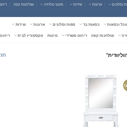
 וסלונים
ארונות
שידות
מזנוני טלויזיה
שולחנות קפה
ריהוט
וכל וכסאות
כסאות בר
ספות וסלונים
ארונות
שידות
זיה
שולחנות קפה
ריהוט משרדי
מיטות
אקססוריז לבית
ריהוט 
מצי
ליוודית”
!