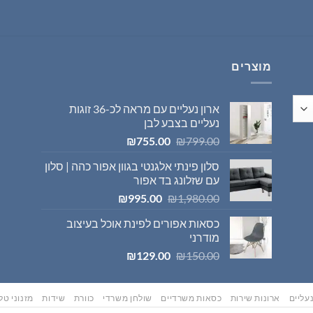
היה:
הוא:
₪569.00.
₪595.00.
מוצרים
ארון נעליים עם מראה לכ-36 זוגות
נעליים בצבע לבן
המחיר
המחיר
₪
755.00
₪
799.00
המקורי
הנוכחי
סלון פינתי אלגנטי בגוון אפור כהה | סלון
היה:
הוא:
עם שזלונג בד אפור
₪755.00.
₪799.00.
המחיר
המחיר
₪
995.00
₪
1,980.00
המקורי
הנוכחי
כסאות אפורים לפינת אוכל בעיצוב
היה:
הוא:
מודרני
₪995.00.
₪1,980.00.
המחיר
המחיר
₪
129.00
₪
150.00
המקורי
הנוכחי
היה:
הוא:
₪129.00.
₪150.00.
עליים
ארונות שירות
כסאות משרדיים
שולחן משרדי
כוורת
שידות
מזנוני טלו