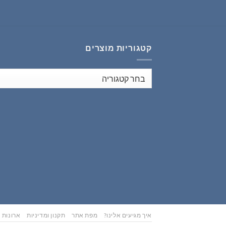
₪353.00.
₪441.00.
קטגוריות מוצרים
איך מגיעים אלינו?
מפת אתר
תקנון ומדיניות
ארונות נ