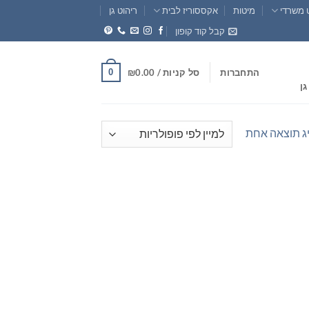
 משרדי
מיטות
אקססוריז לבית
ריהוט גן
קבל קוד קופון
0
התחברות
סל קניות /
0.00
₪
גן
ג תוצאה אחת