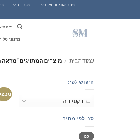
Ski
פינות אוכל וכסאות
כסאות בר
ספות
t
conten
פינות א
מזנוני טלוי
עמוד הבית
/
מוצרים המתויגים “מראה הו
חיפוש לפי:
מבצע
סנן לפי מחיר
מחיר
מחיר
סנן
מינימלי
מקסימלי