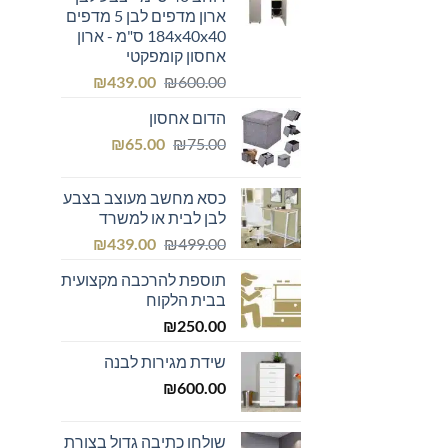
ארון מדפים לבן 5 מדפים
184x40x40 ס"מ - ארון
אחסון קומפקטי
המחיר
המחיר
₪
439.00
₪
600.00
המקורי
הנוכחי
הדום אחסון
היה:
הוא:
המחיר
המחיר
₪439.00.
₪600.00.
₪
65.00
₪
75.00
המקורי
הנוכחי
היה:
הוא:
כסא מחשב מעוצב בצבע
₪65.00.
₪75.00.
לבן לבית או למשרד
המחיר
המחיר
₪
439.00
₪
499.00
המקורי
הנוכחי
תוספת להרכבה מקצועית
היה:
הוא:
בבית הלקוח
₪439.00.
₪499.00.
₪
250.00
שידת מגירות לבנה
₪
600.00
שולחן כתיבה גדול בצורת