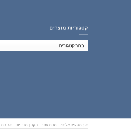
₪353.00.
₪441.00.
קטגוריות מוצרים
איך מגיעים אלינו?
מפת אתר
תקנון ומדיניות
ארונות נ