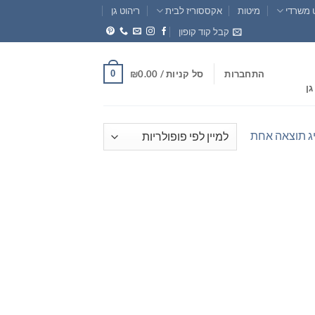
 משרדי
מיטות
אקססוריז לבית
ריהוט גן
קבל קוד קופון
0
התחברות
סל קניות /
0.00
₪
גן
ג תוצאה אחת