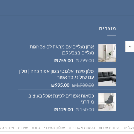
היה:
הוא:
₪569.00.
₪595.00.
מוצרים
ארון נעליים עם מראה לכ-36 זוגות
נעליים בצבע לבן
המחיר
המחיר
₪
755.00
₪
799.00
המקורי
הנוכחי
סלון פינתי אלגנטי בגוון אפור כהה | סלון
היה:
הוא:
עם שזלונג בד אפור
₪755.00.
₪799.00.
המחיר
המחיר
₪
995.00
₪
1,980.00
המקורי
הנוכחי
כסאות אפורים לפינת אוכל בעיצוב
היה:
הוא:
מודרני
₪995.00.
₪1,980.00.
המחיר
המחיר
₪
129.00
₪
150.00
המקורי
הנוכחי
היה:
הוא:
₪129.00.
₪150.00.
עליים
ארונות שירות
כסאות משרדיים
שולחן משרדי
כוורת
שידות
מזנוני טלו