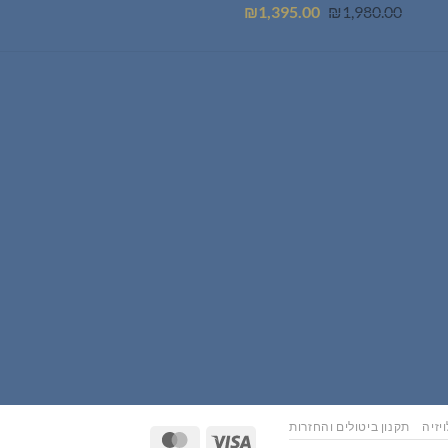
המחיר
המחיר
₪
1,395.00
₪
1,980.00
המקורי
הנוכחי
היה:
הוא:
₪1,395.00.
₪1,980.00.
יזיה
תקנון ביטולים והחזרות
MasterCard
Visa