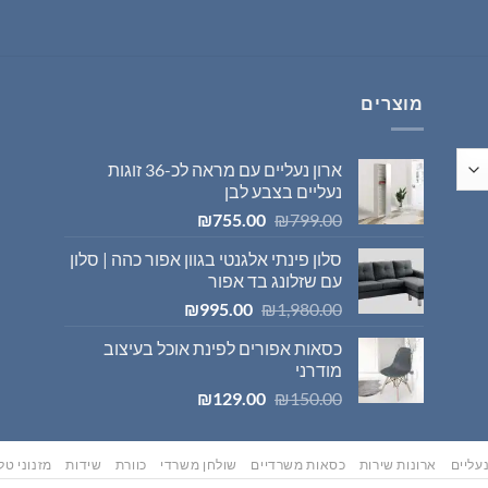
היה:
הוא:
₪569.00.
₪595.00.
מוצרים
ארון נעליים עם מראה לכ-36 זוגות
נעליים בצבע לבן
המחיר
המחיר
₪
755.00
₪
799.00
המקורי
הנוכחי
סלון פינתי אלגנטי בגוון אפור כהה | סלון
היה:
הוא:
עם שזלונג בד אפור
₪755.00.
₪799.00.
המחיר
המחיר
₪
995.00
₪
1,980.00
המקורי
הנוכחי
כסאות אפורים לפינת אוכל בעיצוב
היה:
הוא:
מודרני
₪995.00.
₪1,980.00.
המחיר
המחיר
₪
129.00
₪
150.00
המקורי
הנוכחי
היה:
הוא:
₪129.00.
₪150.00.
עליים
ארונות שירות
כסאות משרדיים
שולחן משרדי
כוורת
שידות
מזנוני טלו