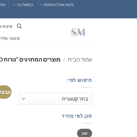
Ski
פינות אוכל וכסאות
כסאות בר
ספות
t
conten
פינות א
מזנוני טלוי
עמוד הבית
/
מוצרים המתויגים “נורות LED”
חיפוש לפי:
מבצע
סנן לפי מחיר
מחיר
מחיר
סנן
מינימלי
מקסימלי