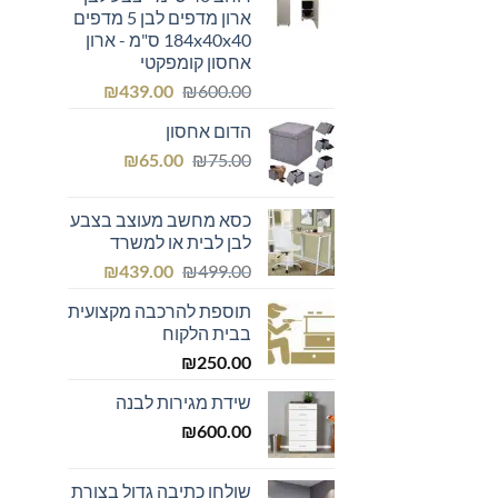
ארון מדפים לבן 5 מדפים
184x40x40 ס"מ - ארון
אחסון קומפקטי
המחיר
המחיר
₪
439.00
₪
600.00
המקורי
הנוכחי
הדום אחסון
היה:
הוא:
המחיר
המחיר
₪439.00.
₪600.00.
₪
65.00
₪
75.00
המקורי
הנוכחי
היה:
הוא:
כסא מחשב מעוצב בצבע
₪65.00.
₪75.00.
לבן לבית או למשרד
המחיר
המחיר
₪
439.00
₪
499.00
המקורי
הנוכחי
תוספת להרכבה מקצועית
היה:
הוא:
בבית הלקוח
₪439.00.
₪499.00.
₪
250.00
שידת מגירות לבנה
₪
600.00
שולחן כתיבה גדול בצורת