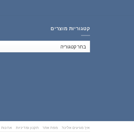
₪353.00.
₪441.00.
קטגוריות מוצרים
איך מגיעים אלינו?
מפת אתר
תקנון ומדיניות
ארונות נ