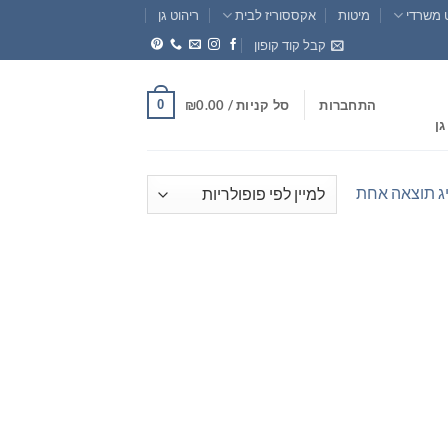
 משרדי
מיטות
אקססוריז לבית
ריהוט גן
קבל קוד קופון
0
התחברות
סל קניות /
0.00
₪
גן
ג תוצאה אחת