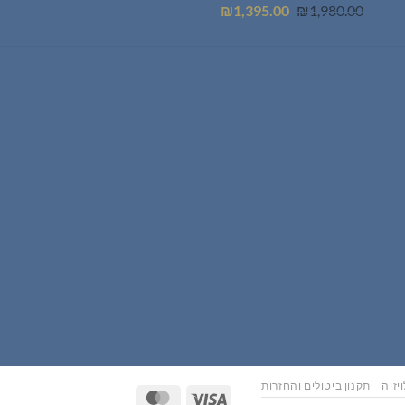
המחיר
המחיר
₪
1,395.00
₪
1,980.00
המקורי
הנוכחי
היה:
הוא:
₪1,395.00.
₪1,980.00.
יזיה
תקנון ביטולים והחזרות
MasterCard
Visa