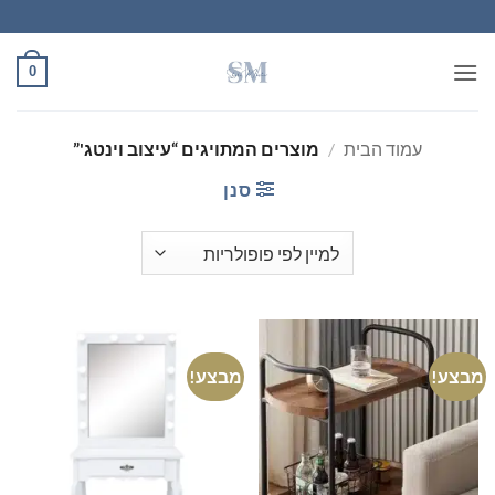
Ski
t
conten
0
עמוד הבית
/
מוצרים המתויגים “עיצוב וינטג'”
סנן
מבצע!
מבצע!