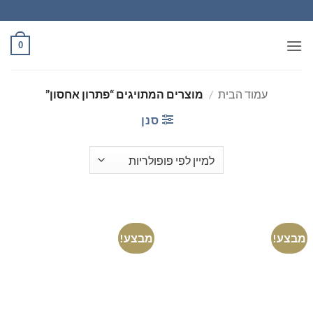
Ski
t
conten
0
עמוד הבית
/
מוצרים המתויגים “פתרון אחסון”
סנן
מבצע!
מבצע!