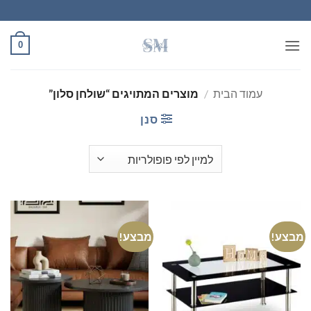
Ski
t
conten
0
עמוד הבית
/
מוצרים המתויגים “שולחן סלון”
סנן
מבצע!
מבצע!