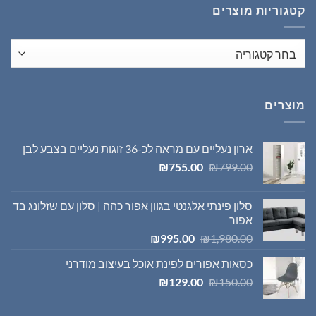
קטגוריות מוצרים
מוצרים
ארון נעליים עם מראה לכ-36 זוגות נעליים בצבע לבן
המחיר
המחיר
₪
755.00
₪
799.00
המקורי
הנוכחי
היה:
הוא:
סלון פינתי אלגנטי בגוון אפור כהה | סלון עם שזלונג בד
₪755.00.
₪799.00.
אפור
המחיר
המחיר
₪
995.00
₪
1,980.00
המקורי
הנוכחי
כסאות אפורים לפינת אוכל בעיצוב מודרני
היה:
הוא:
המחיר
המחיר
₪995.00.
₪1,980.00.
₪
129.00
₪
150.00
המקורי
הנוכחי
היה:
הוא: