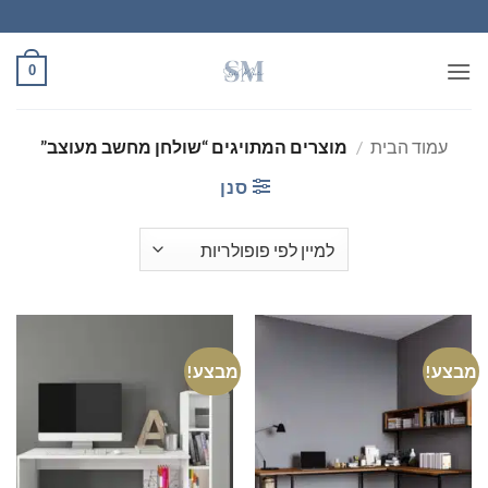
Ski
t
conten
0
עמוד הבית
/
מוצרים המתויגים “שולחן מחשב מעוצב”
סנן
מבצע!
מבצע!