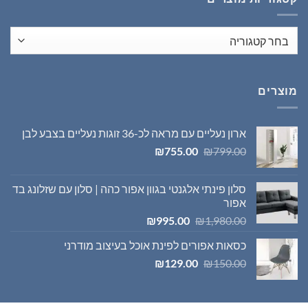
מוצרים
ארון נעליים עם מראה לכ-36 זוגות נעליים בצבע לבן
המחיר
המחיר
₪
755.00
₪
799.00
המקורי
הנוכחי
היה:
הוא:
סלון פינתי אלגנטי בגוון אפור כהה | סלון עם שזלונג בד
₪755.00.
₪799.00.
אפור
המחיר
המחיר
₪
995.00
₪
1,980.00
המקורי
הנוכחי
כסאות אפורים לפינת אוכל בעיצוב מודרני
היה:
הוא:
המחיר
המחיר
₪995.00.
₪1,980.00.
₪
129.00
₪
150.00
המקורי
הנוכחי
היה:
הוא:
₪129.00.
₪150.00.