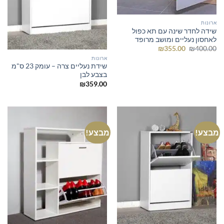
ארונות
שידה לחדר שינה עם תא כפול
לאחסון נעליים ומושב מרופד
המחיר
המחיר
₪
355.00
₪
400.00
המקורי
הנוכחי
ארונות
היה:
הוא:
שידת נעליים צרה – עומק 23 ס"מ
₪355.00.
₪400.00.
בצבע לבן
₪
359.00
מבצע!
מבצע!