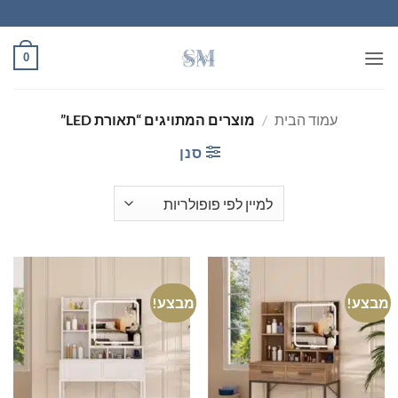
Ski
t
conten
0
עמוד הבית
/
מוצרים המתויגים “תאורת LED”
סנן
מבצע!
מבצע!