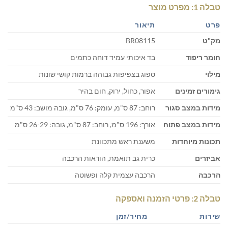
טבלה 1: מפרט מוצר
פרט
תיאור
מק"ט
BR08115
חומר ריפוד
בד איכותי עמיד דוחה כתמים
מילוי
ספוג בצפיפות גבוהה ברמות קושי שונות
גימורים זמינים
אפור, כחול, ירוק, חום בהיר
מידות במצב סגור
רוחב: 87 ס"מ, עומק: 76 ס"מ, גובה מושב: 43 ס"מ
מידות במצב פתוח
אורך: 196 ס"מ, רוחב: 87 ס"מ, גובה: 26-29 ס"מ
תכונות מיוחדות
משענת ראש מתכוונת
אביזרים
כרית גב תואמת, הוראות הרכבה
הרכבה
הרכבה עצמית קלה ופשוטה
טבלה 2: פרטי הזמנה ואספקה
שירות
מחיר/זמן