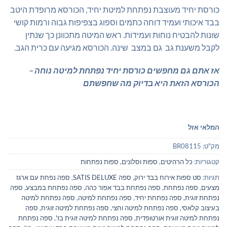
₪1,549.00.
₪1,700.00.
כורסת יחיד מעוצבת נפתחת למיטת יחיד, הכורסא מרופדת היטב
בבד איכותי ועמיד דוחה כתמים וספוג בצפיפות גבוה ורמות קושי
שונות להבטיח נוחות ועמידות. ראש המיטה מתכוונן כך שנתין
לקבל משענת גב גם במצב שינה. הכורסא מגיעה עם כרית הגב.
אז אתם גם מחפשים כורסת יחיד נפתחת למיטה נוחה –
הכורסא הזאת היא בדיוק מה שחפשתם
המלאי אזל
מק"ט:
BR08115
קטגוריות:
כל הרהיטים
,
ספות וסלונים
,
ספות נפתחות
תגיות:
סט ספות אירוח בבד ירוק
,
ספה SATIS DELUXE
,
ספה נפחת עם ארגז
מצעים
,
ספה נפתחת
,
ספה נפתחת בבד אפור כהה
,
ספה נפתחת במבצע
,
ספה
נפתחת זוגית
,
ספה נפתחת יחיד
,
ספה נפתחת למיטה
,
ספה נפתחת למיטה
בעיצוב קלאסי
,
ספה נפתחת למיטה וחצי
,
ספה נפתחת למיטה זוגית
,
ספה
נפתחת למיטה זוגית אורטופדית
,
ספה נפתחת למיטה זוגית בז'
,
ספה נפתחת