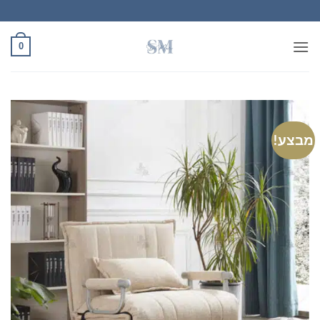
Ski
t
conten
0
מבצע!