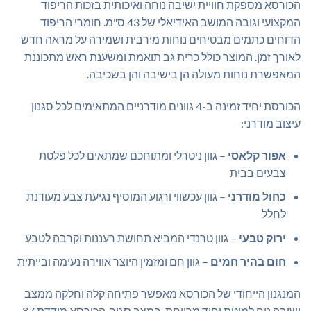
הכורסא מספקת חוויית ישיבה נוחה ואיכותית בזכות הריפוד
המקצועי וגובה המושב האידיאלי של 43 ס"מ. חומרי הריפוד
הדוחים כתמים מבטיחים נוחות מירבית ושמירה על מראה חדש
לאורך זמן. המוצר כולל כרית גב תואמת ומשענת ראש מתכוננת
המאפשרת נוחות מעולה הן בישיבה והן בשכיבה.
הכורסת יחיד זמינה ב-4 גוונים מודרניים המתאימים לכל סגנון
עיצוב מודרני:
אפור קלאסי
– גוון ניטרלי ומתוחכם שמתאים לכל פלטת
צבעים בבית
כחול מודרני
– גוון עכשווי ורגוע המוסיף נגיעת צבע מעודנת
לחלל
ירוק טבעי
– גוון טרנדי המביא תחושת רעננות וקרבה לטבע
חום בהיר חמים
– גוון חם ומזמין היוצר אווירה נעימה ובייתית
המנגנון הייחודי של הכורסא מאפשר פתיחה קלה וחלקה ממצב
ישיבה נוח למיטת יחיד מרווחת. במצב סגור, הכורסא מודדת 87