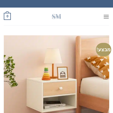
Ski
t
conten
0
מבצע!