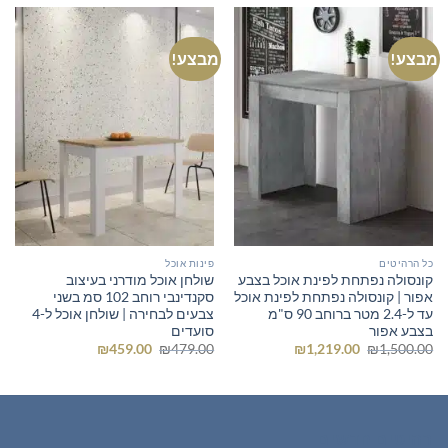
מבצע!
מבצע!
כל הרהיטים
פינות אוכל
קונסולה נפתחת לפינת אוכל בצבע
שולחן אוכל מודרני בעיצוב
אפור | קונסולה נפתחת לפינת אוכל
סקנדינבי רוחב 102 סמ בשני
עד ל-2.4 מטר ברוחב 90 ס"מ
צבעים לבחירה | שולחן אוכל ל-4
בצבע אפור
סועדים
המחיר
המחיר
המחיר
המחיר
₪
459.00
₪
479.00
₪
1,219.00
₪
1,500.00
המקורי
הנוכחי
המקורי
הנוכחי
היה:
הוא:
היה:
הוא:
₪459.00.
₪479.00.
₪1,219.00.
₪1,500.00.
רהיטים חדשים