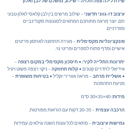
שידת לילה צפה תלויה – שילוב מושלם של לבן ואלון
היה:
הוא:
₪199.00.
₪249.00.
עיצוב דו-גווני חדשני
– שילוב מרשים בין לבן קלאסי לאלון טבעי
חם, יוצר מראה מתוחכם המתאים לסגנונות סקנדינביים
ומודרניים.
פונקציונליות מקסימלית
– מגירה תחתונה לאחסון פריטים
אישיים ומדף פתוח לספרים ופריטי נוי.
יתרונות התלייה לקיר:
•
חיסכון מקסימלי במקום רצפה
–
אידיאלי לחדרים קטנים •
קלות תחזוקה
– ניקוי רצפה פשוט ויעיל
•
אשליית מרחב
– מראה אוורירי וקליל •
בטיחות משופרת
–
מניעת התהפכות
מידות:
40×35×30 ס"מ
הרכבה עצמית
– 20-35 דקות עם הוראות מפורטות.
גמישות עיצובית
– מתאים לכל עונות השנה וגילאים, עמידות