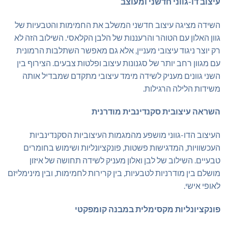
עיצוב דו-גווני חדשני ומעוצב
השידה מציגה עיצוב חדשני המשלב את החמימות והטבעיות של
גוון האלון עם הטוהר והרעננות של הלבן הקלאסי. השילוב הזה לא
רק יוצר ניגוד עיצובי מעניין, אלא גם מאפשר השתלבות הרמונית
עם מגוון רחב יותר של סגנונות עיצוב ופלטות צבעים. הצירוף בין
השני גוונים מעניק לשידה מימד עיצובי מתקדם שמבדיל אותה
משידות הלילה הרגילות.
השראה עיצובית סקנדינבית מודרנית
העיצוב הדו-גווני מושפע מהמגמות העיצוביות הסקנדינביות
העכשוויות, המדגישות פשטות, פונקציונליות ושימוש בחומרים
טבעיים. השילוב של לבן ואלון מעניק לשידה תחושה של איזון
מושלם בין מודרניות לטבעיות, בין קרירות לחמימות, ובין מינימליזם
לאופי אישי.
פונקציונליות מקסימלית במבנה קומפקטי