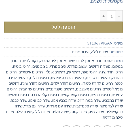
מקסימלית לשנים.
כמות של שידת לילה צפה תלויה - שילוב מושלם של לבן ואלון לעיצוב מת
הוספה לסל
מק"ט:
ST1069VIGAN
קטגוריות:
שידות לילה
,
שידות צפות
תגיות:
אחסון חכם
,
אחסון לחדר שינה
,
אחסון ליד המיטה
,
דקור לבית
,
חיסכון
במקום
,
משלוח רהיטים
,
עיצוב מודרני
,
עיצוב נורדי
,
עיצוב פנים
,
רהיטי בוטיק
,
רהיטי חדר שינה
,
רהיטי נוער
,
רהיטי עץ
,
רהיטים אונליין
,
רהיטים איכותיים
,
רהיטים
בהנחה
,
רהיטים דו גווניים
,
רהיטים הרכבה עצמית
,
רהיטים זולים
,
רהיטים לדירה
קטנה
,
רהיטים לדירת סטודיו
,
רהיטים לחדר ילדים
,
רהיטים לחדר שינה
,
רהיטים
מינימליסטיים
,
רהיטים מעוצבים
,
רהיטים סקנדינביים
,
רהיטים עד הבית
,
רהיטים
עמידים
,
רהיטים צפים
,
רהיטים קומפקטיים
,
רהיטים קלי הרכבה
,
רהיטים תלויים
,
שידה במבצע
,
שידה במחיר זול
,
שידה בצבע אלון
,
שידה לבן ואלון
,
שידה לבנה
,
שידה לצד מיטה
,
שידה סקנדינבית
,
שידה עם מגירות
,
שידה עם מדף
,
שידה
פונקציונלית
,
שידה צפה
,
שידה קטנה
,
שידה תלויה
,
שידות לילה
,
שידת לילה
,
שידת
לילה מודרנית