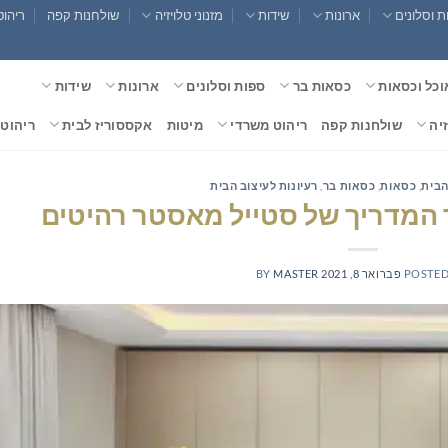
 וסלונים
ארונות
שידות
מזנוני טלויזיה
שולחנות קפה
ריהוט
וכל וכסאות
כסאות בר
ספות וסלונים
ארונות
שידות
זיה
שולחנות קפה
ריהוט משרדי
מיטות
אקססוריז לבית
ריהוט 
הבית
,
כסאות
,
כסאות בר
,
רעיונות לעיצוב הבית
 המדריך של סטייל מאסטר רהיטים
POSTED
פברואר 8, 2021
MASTER
BY