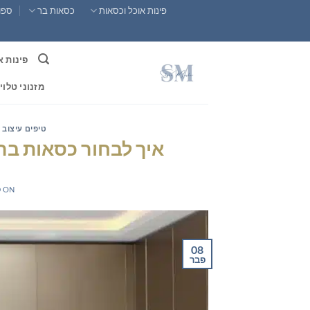
Ski
פינות אוכל וכסאות
כסאות בר
ספות
t
conten
פינות א
מזנוני טלוי
טיפים עיצוב 
איך לבחור כסאות בר
 ON
08
פבר