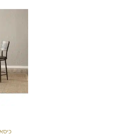
כיסאו