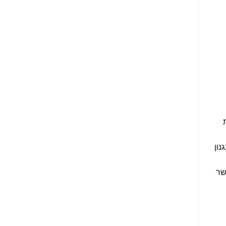
נון
שר