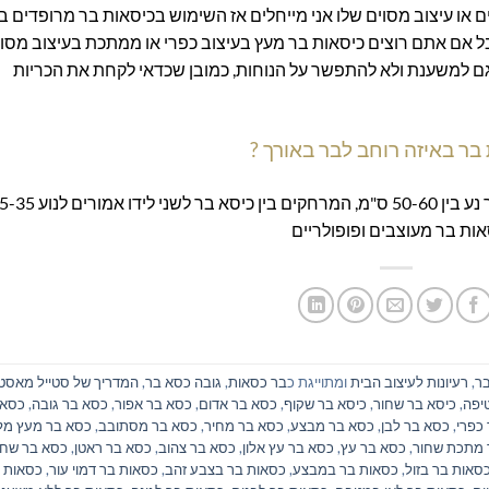
ו עיצוב מסוים שלו אני מייחלים אז השימוש בכיסאות בר מרופדים ב
ל אם אתם רוצים כיסאות בר מעץ בעיצוב כפרי או ממתכת בעיצוב מסו
לי גם למשענת ולא להתפשר על הנוחות, כמובן שכדאי לקחת את הכריות
בר באיזה רוחב לבר באורך ?
אז כמה כיסאות לרכוש ? רוחב רוב כיסאות הבר נע בין 50-60 ס"מ, המרחקים בין כיסא בר לש
ות בר מעוצבים ופופולריים
ר
,
רעיונות לעיצוב הבית
ומתוייגת כ
בר כסאות
,
גובה כסא בר
,
המדריך של סטייל מאסט
יפה
,
כיסא בר שחור
,
כיסא בר שקוף
,
כסא בר אדום
,
כסא בר אפור
,
כסא בר גובה
,
כסא 
כפרי
,
כסא בר לבן
,
כסא בר מבצע
,
כסא בר מחיר
,
כסא בר מסתובב
,
כסא בר מעץ מל
 מתכת שחור
,
כסא בר עץ
,
כסא בר עץ אלון
,
כסא בר צהוב
,
כסא בר ראטן
,
כסא בר שחו
סאות בר בזול
,
כסאות בר במבצע
,
כסאות בר בצבע זהב
,
כסאות בר דמוי עור
,
כסאות 