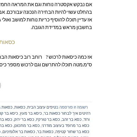
אם נבקש אקסטרה נוחות וגם את המראה החמים א
בהחלט עשוי להיות הבחירה הנכונה עבורכם. אב
אז עדיין תוכלו להוסיף כריות נוחות למושב ואו
בחשבון מראש במדידת הגובה.
כסאות 
ס"מ.מטה תוכלו להתרשם וגם לרכוש מספר כיסא
רשומה זו פורסמה ב
טיפים עיצוב הבית
,
כסאות
,
כסאות ב
רהיטים איך לבחור כסאות בר
,
כיסא בר מעץ
,
כיסא בר קט
ורוד
,
כסא בר זהב
,
כסא בר טורקיז
,
כסא בר ירוק
,
כסא בר 
כסא בר מרופד בעיצוב מודרני
,
כסא בר מתכוונן
,
כסא בר
כסא בר שחור קטיפה
,
כסאות בר
,
כסאות בר אלומיניום
,
כ