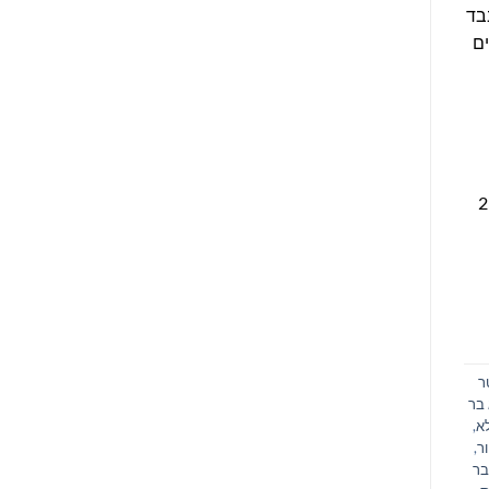
בד
ים
ני לידו אמורים לנוע 25-35
ר
בר
א
,
ר
,
בר