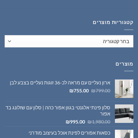
המקורי
הנוכחי
היה:
הוא:
₪1,395.00.
₪1,980.00.
קטגוריות מוצרים
מוצרים
ארון נעליים עם מראה לכ-36 זוגות נעליים בצבע לבן
המחיר
המחיר
₪
755.00
₪
799.00
המקורי
הנוכחי
היה:
הוא:
סלון פינתי אלגנטי בגוון אפור כהה | סלון עם שזלונג בד
₪755.00.
₪799.00.
אפור
המחיר
המחיר
₪
995.00
₪
1,980.00
המקורי
הנוכחי
כסאות אפורים לפינת אוכל בעיצוב מודרני
היה:
הוא: