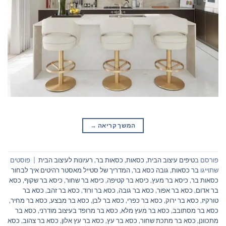
המשך קריאה
→
פורסם ב
טיפים עיצוב הבית
,
כסאות
,
כסאות בר
,
רעיונות לעיצוב הבית
|
פוסטים
שתוייגו
בר כסאות
,
גובה כסא בר
,
המדריך של סטייל מאסטר רהיטים איך לבחור
כסאות בר
,
כיסא בר מעץ
,
כיסא בר קטיפה
,
כיסא בר שחור
,
כיסא בר שקוף
,
כסא
בר אדום
,
כסא בר אפור
,
כסא בר גובה
,
כסא בר ורוד
,
כסא בר זהב
,
כסא בר
טורקיז
,
כסא בר ירוק
,
כסא בר כפרי
,
כסא בר לבן
,
כסא בר מבצע
,
כסא בר מחיר
,
כסא בר מסתובב
,
כסא בר מעץ מלא
,
כסא בר מרופד בעיצוב מודרני
,
כסא בר
מתכוונן
,
כסא בר מתכת שחור
,
כסא בר עץ
,
כסא בר עץ אלון
,
כסא בר צהוב
,
כסא