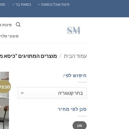
Ski
פינות אוכל וכסאות
כסאות בר
ספות
t
conten
פינות א
מזנוני טלוי
עמוד הבית
/
מוצרים המתויגים “כיסא מ
חיפוש לפי:
מבצע
סנן לפי מחיר
מחיר
מחיר
סנן
מינימלי
מקסימלי