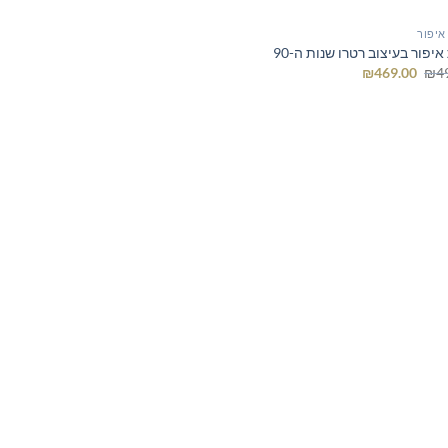
איפור
יפור בעיצוב רטרו שנות ה-90
המחיר
המחיר
₪
469.00
₪
4
המקורי
הנוכחי
היה:
הוא:
₪469.00.
₪499.00.