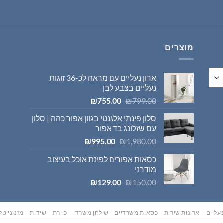
היה:
הוא:
₪569.00.
₪595.00.
מוצרים
ארון נעליים עם מראה לכ-36 זוגות
נעליים בצבע לבן
המחיר
המחיר
₪
755.00
₪
799.00
המקורי
הנוכחי
סלון פינתי אלגנטי בגוון אפור כהה | סלון
היה:
הוא:
עם שזלונג בד אפור
₪755.00.
₪799.00.
המחיר
המחיר
₪
995.00
₪
1,980.00
המקורי
הנוכחי
כסאות אפורים לפינת אוכל בעיצוב
היה:
הוא:
מודרני
₪995.00.
₪1,980.00.
המחיר
המחיר
₪
129.00
₪
150.00
המקורי
הנוכחי
היה:
הוא:
₪129.00.
₪150.00.
עליים
ארונות שירות
כסאות משרדיים
שולחן משרדי
כוורת
שידות
מזנוני טלו