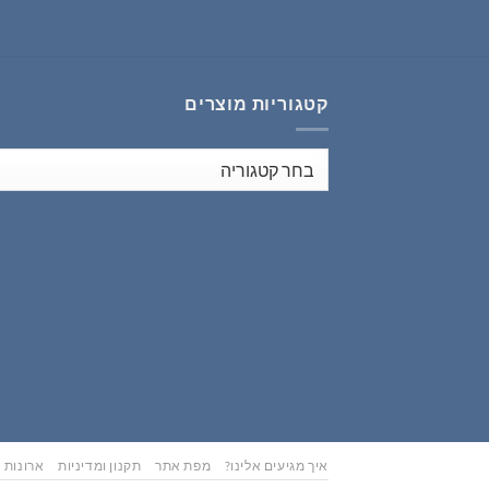
₪353.00.
₪441.00.
קטגוריות מוצרים
איך מגיעים אלינו?
מפת אתר
תקנון ומדיניות
ארונות נ