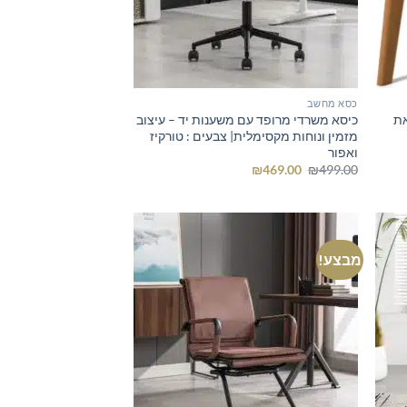
כסא מחשב
את
כיסא משרדי מרופד עם משענות יד – עיצוב
מזמין ונוחות מקסימלית| צבעים : טורקיז
ואפור
המחיר
המחיר
₪
469.00
₪
499.00
המקורי
הנוכחי
היה:
הוא:
₪469.00.
₪499.00.
מבצע!