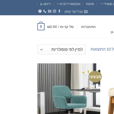
 משרדי
מיטות
אקססוריז לבית
ריהוט גן
קבל קוד קופון
0
התחברות
סל קניות /
0.00
₪
גן
ממוין
אות
לפי
פופולריות
מבצע!