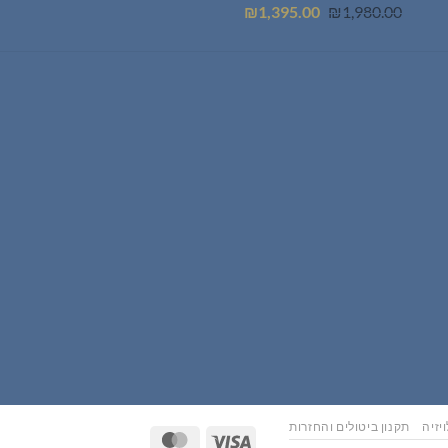
המחיר
המחיר
₪
1,395.00
₪
1,980.00
המקורי
הנוכחי
היה:
הוא:
₪1,395.00.
₪1,980.00.
יזיה
תקנון ביטולים והחזרות
MasterCard
Visa