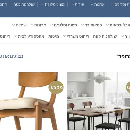
 וסלונים
ארונות
שידות
מזנוני טלויזיה
שולחנות קפה
ריהוט
וכל וכסאות
כסאות בר
ספות וסלונים
ארונות
שידות
זיה
שולחנות קפה
ריהוט משרדי
מיטות
אקססוריז לבית
ריהוט 
מציגים את כל ⁦10⁩ התוצ
רופד”
!
מבצע!