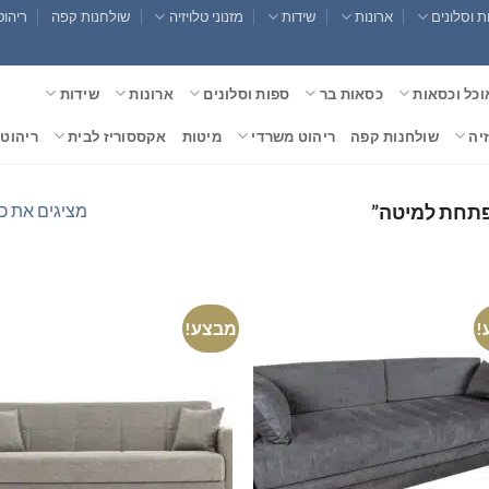
 וסלונים
ארונות
שידות
מזנוני טלויזיה
שולחנות קפה
ריהוט
וכל וכסאות
כסאות בר
ספות וסלונים
ארונות
שידות
זיה
שולחנות קפה
ריהוט משרדי
מיטות
אקססוריז לבית
ריהוט 
מציגים את כל ⁦12⁩ התוצ
פתחת למיטה”
!
מבצע!