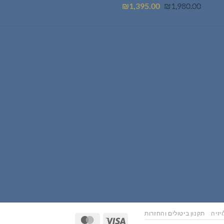
המחיר
המחיר
₪
1,395.00
₪
1,980.00
המקורי
הנוכחי
היה:
הוא:
₪1,395.00.
₪1,980.00.
יזיה
תקנון ביטולים והחזרות
MasterCard
Visa