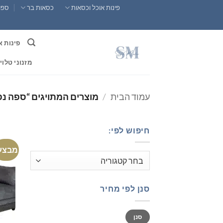
Ski
פינות אוכל וכסאות
כסאות בר
ספות
t
conten
פינות א
מזנוני טלוי
עמוד הבית
/
מוצרים המתויגים “ספה נ
חיפוש לפי:
מבצע
סנן לפי מחיר
מחיר
מחיר
סנן
מינימלי
מקסימלי