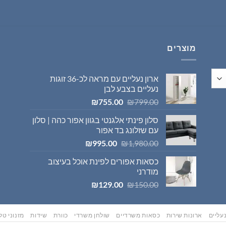
היה:
הוא:
₪569.00.
₪595.00.
מוצרים
ארון נעליים עם מראה לכ-36 זוגות
נעליים בצבע לבן
המחיר
המחיר
₪
755.00
₪
799.00
המקורי
הנוכחי
סלון פינתי אלגנטי בגוון אפור כהה | סלון
היה:
הוא:
עם שזלונג בד אפור
₪755.00.
₪799.00.
המחיר
המחיר
₪
995.00
₪
1,980.00
המקורי
הנוכחי
כסאות אפורים לפינת אוכל בעיצוב
היה:
הוא:
מודרני
₪995.00.
₪1,980.00.
המחיר
המחיר
₪
129.00
₪
150.00
המקורי
הנוכחי
היה:
הוא:
₪129.00.
₪150.00.
עליים
ארונות שירות
כסאות משרדיים
שולחן משרדי
כוורת
שידות
מזנוני טלו