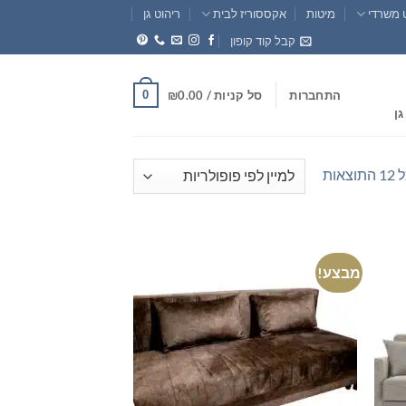
 משרדי
מיטות
אקססוריז לבית
ריהוט גן
קבל קוד קופון
0
התחברות
סל קניות /
0.00
₪
גן
ממוין
אות
לפי
פופולריות
מבצע!