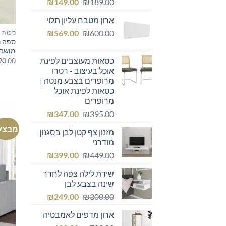
המחיר
המחיר
₪
149.00
₪
189.00
המקורי
הנוכחי
ארון מטבח עליון תלוי
היה:
הוא:
המחיר
המחיר
₪149.00.
₪
₪189.00.
569.00
₪
600.00
ספות ו
המקורי
הנוכחי
מושבי
היה:
הוא:
כסאות מעוצבים לפינת
90.00
₪569.00.
₪600.00.
אוכל בעיצוב - רטרו
מרופדים בצבע מנטה |
כסאות לפינת אוכל
מרופדים
המחיר
המחיר
₪
347.00
₪
395.00
המקורי
הנוכחי
מבצע
מזנון צף קטן לבן בסגנון
היה:
הוא:
מודרני
₪347.00.
₪395.00.
המחיר
המחיר
₪
399.00
₪
449.00
המקורי
הנוכחי
שידת לילה צפה לחדר
היה:
הוא:
שינה בצבע לבן
₪399.00.
₪449.00.
המחיר
המחיר
₪
249.00
₪
300.00
המקורי
הנוכחי
ארון מדפים לאמבטיה
היה:
הוא: