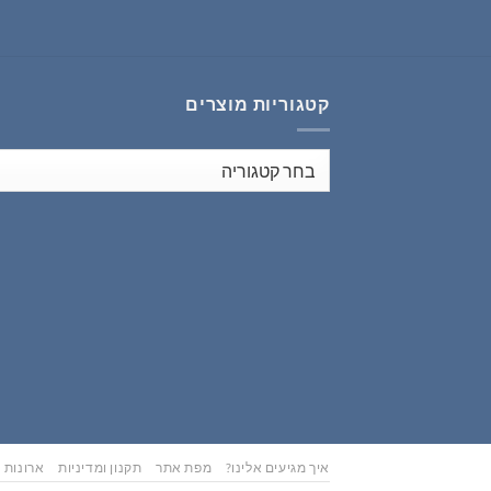
₪353.00.
₪441.00.
קטגוריות מוצרים
איך מגיעים אלינו?
מפת אתר
תקנון ומדיניות
ארונות נ