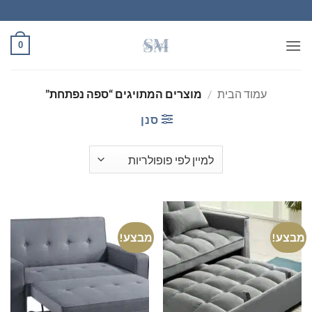
Ski
t
conten
0
עמוד הבית
/
מוצרים המתויגים “ספה נפתחת”
סנן
מבצע!
מבצע!