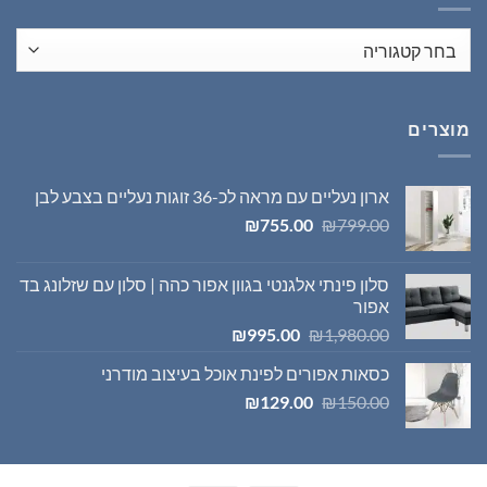
מוצרים
ארון נעליים עם מראה לכ-36 זוגות נעליים בצבע לבן
המחיר
המחיר
₪
755.00
₪
799.00
המקורי
הנוכחי
היה:
הוא:
סלון פינתי אלגנטי בגוון אפור כהה | סלון עם שזלונג בד
₪755.00.
₪799.00.
אפור
המחיר
המחיר
₪
995.00
₪
1,980.00
המקורי
הנוכחי
כסאות אפורים לפינת אוכל בעיצוב מודרני
היה:
הוא:
המחיר
המחיר
₪995.00.
₪1,980.00.
₪
129.00
₪
150.00
המקורי
הנוכחי
היה:
הוא:
₪129.00.
₪150.00.