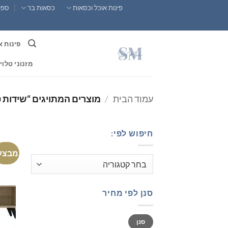
Ski
פינות אוכל וכסאות
כסאות בר
ספות
t
conten
פינות א
מזנוני טלוי
עמוד הבית
/
מוצרים המתויגים “שידות טל
חיפוש לפי:
מבצע
סנן לפי מחיר
מחיר
מחיר
סנן
מינימלי
מקסימלי