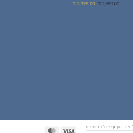
המחיר
המחיר
₪
1,395.00
₪
1,980.00
המקורי
הנוכחי
היה:
הוא:
₪1,395.00.
₪1,980.00.
יזיה
תקנון ביטולים והחזרות
MasterCard
Visa