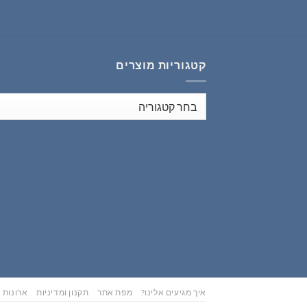
₪353.00.
₪441.00.
קטגוריות מוצרים
איך מגיעים אלינו?
מפת אתר
תקנון ומדיניות
ארונות נ