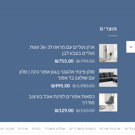
היה:
הוא:
₪569.00.
₪595.00.
מוצרים
ארון נעליים עם מראה לכ-36 זוגות
נעליים בצבע לבן
המחיר
המחיר
₪
755.00
₪
799.00
המקורי
הנוכחי
סלון פינתי אלגנטי בגוון אפור כהה | סלון
היה:
הוא:
עם שזלונג בד אפור
₪755.00.
₪799.00.
המחיר
המחיר
₪
995.00
₪
1,980.00
המקורי
הנוכחי
כסאות אפורים לפינת אוכל בעיצוב
היה:
הוא:
מודרני
₪995.00.
₪1,980.00.
המחיר
המחיר
₪
129.00
₪
150.00
המקורי
הנוכחי
היה:
הוא:
₪129.00.
₪150.00.
עליים
ארונות שירות
כסאות משרדיים
שולחן משרדי
כוורת
שידות
מזנוני טלו