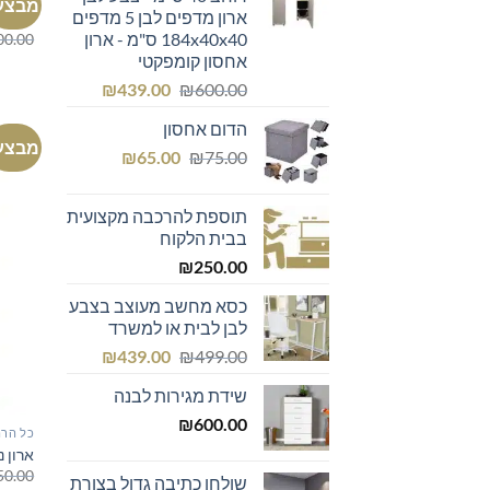
₪299.00.
₪300.00.
מבצע
ארון מדפים לבן 5 מדפים
מזנון לב
184x40x40 ס"מ - ארון
00.00
אחסון קומפקטי
המחיר
המחיר
₪
439.00
₪
600.00
המקורי
הנוכחי
הדום אחסון
היה:
הוא:
מבצע
המחיר
המחיר
₪439.00.
₪600.00.
₪
65.00
₪
75.00
המקורי
הנוכחי
היה:
הוא:
תוספת להרכבה מקצועית
₪65.00.
₪75.00.
בבית הלקוח
₪
250.00
כסא מחשב מעוצב בצבע
לבן לבית או למשרד
המחיר
המחיר
₪
439.00
₪
499.00
המקורי
הנוכחי
שידת מגירות לבנה
היה:
הוא:
₪439.00.
₪499.00.
₪
600.00
כל הרה
ארון נ
50.00
שולחן כתיבה גדול בצורת