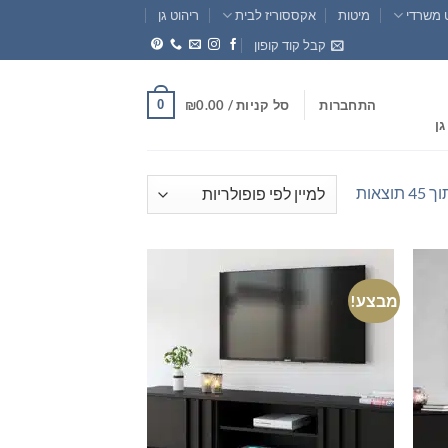
 משרדי
מיטות
אקססוריז לבית
ריהוט גן
קבל קוד קופון
0
התחברות
סל קניות /
0.00
₪
גן
ממוין
לפי
פופולריות
מבצע!