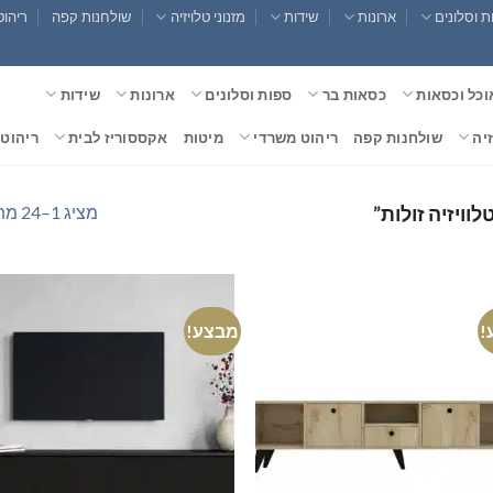
 וסלונים
ארונות
שידות
מזנוני טלויזיה
שולחנות קפה
ריהוט
וכל וכסאות
כסאות בר
ספות וסלונים
ארונות
שידות
זיה
שולחנות קפה
ריהוט משרדי
מיטות
אקססוריז לבית
ריהוט 
מציג 1–24 מתוך 45 תוצאות
וויזיה זולות”
!
מבצע!