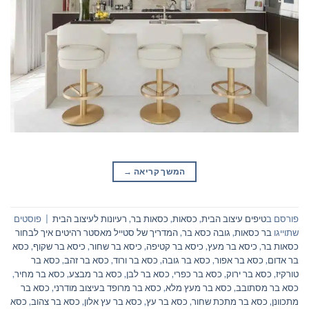
המשך קריאה
→
פורסם ב
טיפים עיצוב הבית
,
כסאות
,
כסאות בר
,
רעיונות לעיצוב הבית
|
פוסטים
שתוייגו
בר כסאות
,
גובה כסא בר
,
המדריך של סטייל מאסטר רהיטים איך לבחור
כסאות בר
,
כיסא בר מעץ
,
כיסא בר קטיפה
,
כיסא בר שחור
,
כיסא בר שקוף
,
כסא
בר אדום
,
כסא בר אפור
,
כסא בר גובה
,
כסא בר ורוד
,
כסא בר זהב
,
כסא בר
טורקיז
,
כסא בר ירוק
,
כסא בר כפרי
,
כסא בר לבן
,
כסא בר מבצע
,
כסא בר מחיר
,
כסא בר מסתובב
,
כסא בר מעץ מלא
,
כסא בר מרופד בעיצוב מודרני
,
כסא בר
מתכוונן
,
כסא בר מתכת שחור
,
כסא בר עץ
,
כסא בר עץ אלון
,
כסא בר צהוב
,
כסא