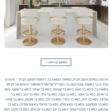
המשך קריאה
→
פורסם ב
טיפים עיצוב הבית
,
כסאות
,
כסאות בר
,
רעיונות לעיצוב הבית
|
פוסטים
שתוייגו
בר כסאות
,
גובה כסא בר
,
המדריך של סטייל מאסטר רהיטים איך לבחור
כסאות בר
,
כיסא בר מעץ
,
כיסא בר קטיפה
,
כיסא בר שחור
,
כיסא בר שקוף
,
כסא
בר אדום
,
כסא בר אפור
,
כסא בר גובה
,
כסא בר ורוד
,
כסא בר זהב
,
כסא בר
טורקיז
,
כסא בר ירוק
,
כסא בר כפרי
,
כסא בר לבן
,
כסא בר מבצע
,
כסא בר מחיר
,
כסא בר מסתובב
,
כסא בר מעץ מלא
,
כסא בר מרופד בעיצוב מודרני
,
כסא בר
מתכוונן
,
כסא בר מתכת שחור
,
כסא בר עץ
,
כסא בר עץ אלון
,
כסא בר צהוב
,
כסא