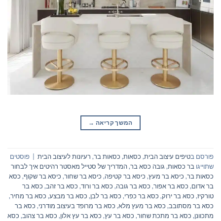
המשך קריאה
→
פורסם ב
טיפים עיצוב הבית
,
כסאות
,
כסאות בר
,
רעיונות לעיצוב הבית
|
פוסטים
שתוייגו
בר כסאות
,
גובה כסא בר
,
המדריך של סטייל מאסטר רהיטים איך לבחור
כסאות בר
,
כיסא בר מעץ
,
כיסא בר קטיפה
,
כיסא בר שחור
,
כיסא בר שקוף
,
כסא
בר אדום
,
כסא בר אפור
,
כסא בר גובה
,
כסא בר ורוד
,
כסא בר זהב
,
כסא בר
טורקיז
,
כסא בר ירוק
,
כסא בר כפרי
,
כסא בר לבן
,
כסא בר מבצע
,
כסא בר מחיר
,
כסא בר מסתובב
,
כסא בר מעץ מלא
,
כסא בר מרופד בעיצוב מודרני
,
כסא בר
מתכוונן
,
כסא בר מתכת שחור
,
כסא בר עץ
,
כסא בר עץ אלון
,
כסא בר צהוב
,
כסא