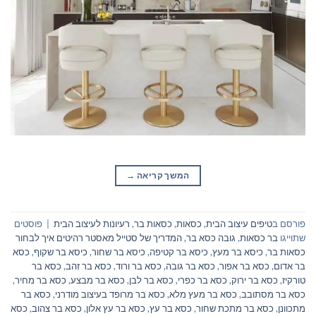
המשך קריאה
→
פורסם ב
טיפים עיצוב הבית
,
כסאות
,
כסאות בר
,
רעיונות לעיצוב הבית
|
פוסטים
שתוייגו
בר כסאות
,
גובה כסא בר
,
המדריך של סטייל מאסטר רהיטים איך לבחור
כסאות בר
,
כיסא בר מעץ
,
כיסא בר קטיפה
,
כיסא בר שחור
,
כיסא בר שקוף
,
כסא
בר אדום
,
כסא בר אפור
,
כסא בר גובה
,
כסא בר ורוד
,
כסא בר זהב
,
כסא בר
טורקיז
,
כסא בר ירוק
,
כסא בר כפרי
,
כסא בר לבן
,
כסא בר מבצע
,
כסא בר מחיר
,
כסא בר מסתובב
,
כסא בר מעץ מלא
,
כסא בר מרופד בעיצוב מודרני
,
כסא בר
מתכוונן
,
כסא בר מתכת שחור
,
כסא בר עץ
,
כסא בר עץ אלון
,
כסא בר צהוב
,
כסא