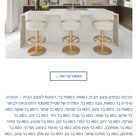
המשך קריאה
→
פורסם ב
טיפים עיצוב הבית
,
כסאות
,
כסאות בר
,
רעיונות לעיצוב הבית
|
פוסטים
שתוייגו
בר כסאות
,
גובה כסא בר
,
המדריך של סטייל מאסטר רהיטים איך לבחור
כסאות בר
,
כיסא בר מעץ
,
כיסא בר קטיפה
,
כיסא בר שחור
,
כיסא בר שקוף
,
כסא
בר אדום
,
כסא בר אפור
,
כסא בר גובה
,
כסא בר ורוד
,
כסא בר זהב
,
כסא בר
טורקיז
,
כסא בר ירוק
,
כסא בר כפרי
,
כסא בר לבן
,
כסא בר מבצע
,
כסא בר מחיר
,
כסא בר מסתובב
,
כסא בר מעץ מלא
,
כסא בר מרופד בעיצוב מודרני
,
כסא בר
מתכוונן
,
כסא בר מתכת שחור
,
כסא בר עץ
,
כסא בר עץ אלון
,
כסא בר צהוב
,
כסא