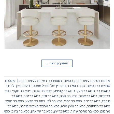
המשך קריאה
→
פורסם ב
טיפים עיצוב הבית
,
כסאות
,
כסאות בר
,
רעיונות לעיצוב הבית
|
פוסטים
שתוייגו
בר כסאות
,
גובה כסא בר
,
המדריך של סטייל מאסטר רהיטים איך לבחור
כסאות בר
,
כיסא בר מעץ
,
כיסא בר קטיפה
,
כיסא בר שחור
,
כיסא בר שקוף
,
כסא
בר אדום
,
כסא בר אפור
,
כסא בר גובה
,
כסא בר ורוד
,
כסא בר זהב
,
כסא בר
טורקיז
,
כסא בר ירוק
,
כסא בר כפרי
,
כסא בר לבן
,
כסא בר מבצע
,
כסא בר מחיר
,
כסא בר מסתובב
,
כסא בר מעץ מלא
,
כסא בר מרופד בעיצוב מודרני
,
כסא בר
מתכוונן
,
כסא בר מתכת שחור
,
כסא בר עץ
,
כסא בר עץ אלון
,
כסא בר צהוב
,
כסא