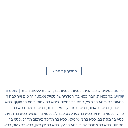
המשך קריאה
→
פורסם ב
טיפים עיצוב הבית
,
כסאות
,
כסאות בר
,
רעיונות לעיצוב הבית
|
פוסטים
שתוייגו
בר כסאות
,
גובה כסא בר
,
המדריך של סטייל מאסטר רהיטים איך לבחור
כסאות בר
,
כיסא בר מעץ
,
כיסא בר קטיפה
,
כיסא בר שחור
,
כיסא בר שקוף
,
כסא
בר אדום
,
כסא בר אפור
,
כסא בר גובה
,
כסא בר ורוד
,
כסא בר זהב
,
כסא בר
טורקיז
,
כסא בר ירוק
,
כסא בר כפרי
,
כסא בר לבן
,
כסא בר מבצע
,
כסא בר מחיר
,
כסא בר מסתובב
,
כסא בר מעץ מלא
,
כסא בר מרופד בעיצוב מודרני
,
כסא בר
מתכוונן
,
כסא בר מתכת שחור
,
כסא בר עץ
,
כסא בר עץ אלון
,
כסא בר צהוב
,
כסא