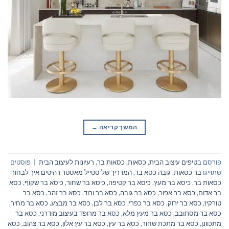
המשך קריאה
→
פורסם ב
טיפים עיצוב הבית
,
כסאות
,
כסאות בר
,
רעיונות לעיצוב הבית
|
פוסטים
שתוייגו
בר כסאות
,
גובה כסא בר
,
המדריך של סטייל מאסטר רהיטים איך לבחור
כסאות בר
,
כיסא בר מעץ
,
כיסא בר קטיפה
,
כיסא בר שחור
,
כיסא בר שקוף
,
כסא
בר אדום
,
כסא בר אפור
,
כסא בר גובה
,
כסא בר ורוד
,
כסא בר זהב
,
כסא בר
טורקיז
,
כסא בר ירוק
,
כסא בר כפרי
,
כסא בר לבן
,
כסא בר מבצע
,
כסא בר מחיר
,
כסא בר מסתובב
,
כסא בר מעץ מלא
,
כסא בר מרופד בעיצוב מודרני
,
כסא בר
מתכוונן
,
כסא בר מתכת שחור
,
כסא בר עץ
,
כסא בר עץ אלון
,
כסא בר צהוב
,
כסא