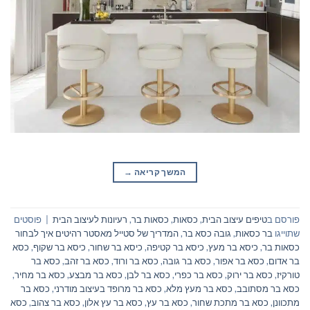
המשך קריאה
→
פורסם ב
טיפים עיצוב הבית
,
כסאות
,
כסאות בר
,
רעיונות לעיצוב הבית
|
פוסטים
שתוייגו
בר כסאות
,
גובה כסא בר
,
המדריך של סטייל מאסטר רהיטים איך לבחור
כסאות בר
,
כיסא בר מעץ
,
כיסא בר קטיפה
,
כיסא בר שחור
,
כיסא בר שקוף
,
כסא
בר אדום
,
כסא בר אפור
,
כסא בר גובה
,
כסא בר ורוד
,
כסא בר זהב
,
כסא בר
טורקיז
,
כסא בר ירוק
,
כסא בר כפרי
,
כסא בר לבן
,
כסא בר מבצע
,
כסא בר מחיר
,
כסא בר מסתובב
,
כסא בר מעץ מלא
,
כסא בר מרופד בעיצוב מודרני
,
כסא בר
מתכוונן
,
כסא בר מתכת שחור
,
כסא בר עץ
,
כסא בר עץ אלון
,
כסא בר צהוב
,
כסא