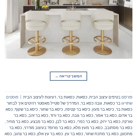
המשך קריאה
→
פורסם ב
טיפים עיצוב הבית
,
כסאות
,
כסאות בר
,
רעיונות לעיצוב הבית
|
פוסטים
שתוייגו
בר כסאות
,
גובה כסא בר
,
המדריך של סטייל מאסטר רהיטים איך לבחור
כסאות בר
,
כיסא בר מעץ
,
כיסא בר קטיפה
,
כיסא בר שחור
,
כיסא בר שקוף
,
כסא
בר אדום
,
כסא בר אפור
,
כסא בר גובה
,
כסא בר ורוד
,
כסא בר זהב
,
כסא בר
טורקיז
,
כסא בר ירוק
,
כסא בר כפרי
,
כסא בר לבן
,
כסא בר מבצע
,
כסא בר מחיר
,
כסא בר מסתובב
,
כסא בר מעץ מלא
,
כסא בר מרופד בעיצוב מודרני
,
כסא בר
מתכוונן
,
כסא בר מתכת שחור
,
כסא בר עץ
,
כסא בר עץ אלון
,
כסא בר צהוב
,
כסא