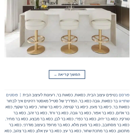
המשך קריאה
→
פורסם ב
טיפים עיצוב הבית
,
כסאות
,
כסאות בר
,
רעיונות לעיצוב הבית
|
פוסטים
שתוייגו
בר כסאות
,
גובה כסא בר
,
המדריך של סטייל מאסטר רהיטים איך לבחור
כסאות בר
,
כיסא בר מעץ
,
כיסא בר קטיפה
,
כיסא בר שחור
,
כיסא בר שקוף
,
כסא
בר אדום
,
כסא בר אפור
,
כסא בר גובה
,
כסא בר ורוד
,
כסא בר זהב
,
כסא בר
טורקיז
,
כסא בר ירוק
,
כסא בר כפרי
,
כסא בר לבן
,
כסא בר מבצע
,
כסא בר מחיר
,
כסא בר מסתובב
,
כסא בר מעץ מלא
,
כסא בר מרופד בעיצוב מודרני
,
כסא בר
מתכוונן
,
כסא בר מתכת שחור
,
כסא בר עץ
,
כסא בר עץ אלון
,
כסא בר צהוב
,
כסא