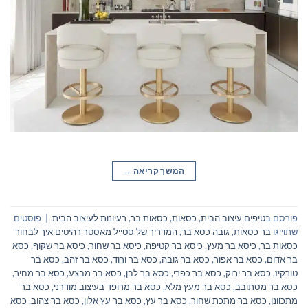
המשך קריאה
→
פורסם ב
טיפים עיצוב הבית
,
כסאות
,
כסאות בר
,
רעיונות לעיצוב הבית
|
פוסטים
שתוייגו
בר כסאות
,
גובה כסא בר
,
המדריך של סטייל מאסטר רהיטים איך לבחור
כסאות בר
,
כיסא בר מעץ
,
כיסא בר קטיפה
,
כיסא בר שחור
,
כיסא בר שקוף
,
כסא
בר אדום
,
כסא בר אפור
,
כסא בר גובה
,
כסא בר ורוד
,
כסא בר זהב
,
כסא בר
טורקיז
,
כסא בר ירוק
,
כסא בר כפרי
,
כסא בר לבן
,
כסא בר מבצע
,
כסא בר מחיר
,
כסא בר מסתובב
,
כסא בר מעץ מלא
,
כסא בר מרופד בעיצוב מודרני
,
כסא בר
מתכוונן
,
כסא בר מתכת שחור
,
כסא בר עץ
,
כסא בר עץ אלון
,
כסא בר צהוב
,
כסא