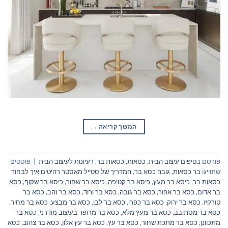
המשך קריאה
→
פורסם ב
טיפים עיצוב הבית
,
כסאות
,
כסאות בר
,
רעיונות לעיצוב הבית
|
פוסטים
שתוייגו
בר כסאות
,
גובה כסא בר
,
המדריך של סטייל מאסטר רהיטים איך לבחור
כסאות בר
,
כיסא בר מעץ
,
כיסא בר קטיפה
,
כיסא בר שחור
,
כיסא בר שקוף
,
כסא
בר אדום
,
כסא בר אפור
,
כסא בר גובה
,
כסא בר ורוד
,
כסא בר זהב
,
כסא בר
טורקיז
,
כסא בר ירוק
,
כסא בר כפרי
,
כסא בר לבן
,
כסא בר מבצע
,
כסא בר מחיר
,
כסא בר מסתובב
,
כסא בר מעץ מלא
,
כסא בר מרופד בעיצוב מודרני
,
כסא בר
מתכוונן
,
כסא בר מתכת שחור
,
כסא בר עץ
,
כסא בר עץ אלון
,
כסא בר צהוב
,
כסא