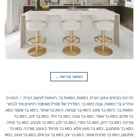
המשך קריאה
→
פורסם ב
טיפים עיצוב הבית
,
כסאות
,
כסאות בר
,
רעיונות לעיצוב הבית
|
פוסטים
שתוייגו
בר כסאות
,
גובה כסא בר
,
המדריך של סטייל מאסטר רהיטים איך לבחור
כסאות בר
,
כיסא בר מעץ
,
כיסא בר קטיפה
,
כיסא בר שחור
,
כיסא בר שקוף
,
כסא
בר אדום
,
כסא בר אפור
,
כסא בר גובה
,
כסא בר ורוד
,
כסא בר זהב
,
כסא בר
טורקיז
,
כסא בר ירוק
,
כסא בר כפרי
,
כסא בר לבן
,
כסא בר מבצע
,
כסא בר מחיר
,
כסא בר מסתובב
,
כסא בר מעץ מלא
,
כסא בר מרופד בעיצוב מודרני
,
כסא בר
מתכוונן
,
כסא בר מתכת שחור
,
כסא בר עץ
,
כסא בר עץ אלון
,
כסא בר צהוב
,
כסא