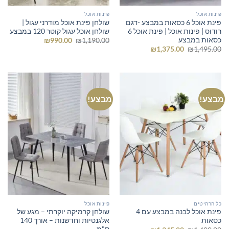
פינות אוכל
פינות אוכל
פינת אוכל 6 כסאות במבצע -דגם
שולחן פינת אוכל מודרני עגול |
רודוס | פינות אוכל | פינת אוכל 6
שולחן אוכל עגול קוטר 120 במבצע
כסאות במבצע
המחיר
המחיר
₪
990.00
₪
1,190.00
המקורי
הנוכחי
המחיר
המחיר
₪
1,375.00
₪
1,495.00
היה:
הוא:
המקורי
הנוכחי
₪990.00.
₪1,190.00.
היה:
הוא:
₪1,375.00.
₪1,495.00.
מבצע!
מבצע!
כל הרהיטים
פינות אוכל
פינת אוכל לבנה במבצע עם 4
שולחן קרמיקה יוקרתי – מגע של
כסאות
אלגנטיות וחדשנות – אורך 140