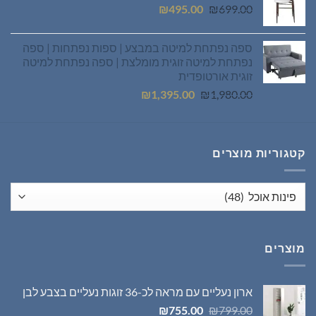
המחיר
המחיר
₪
495.00
₪
699.00
המקורי
הנוכחי
היה:
הוא:
ספה נפתחת למיטה במבצע | ספות נפתחות | ספה
₪495.00.
₪699.00.
נפתחת למיטה זוגית מומלצת | ספה נפתחת למיטה
זוגית אורטופדית
המחיר
המחיר
₪
1,395.00
₪
1,980.00
המקורי
הנוכחי
היה:
הוא:
₪1,395.00.
₪1,980.00.
קטגוריות מוצרים
מוצרים
ארון נעליים עם מראה לכ-36 זוגות נעליים בצבע לבן
המחיר
המחיר
₪
755.00
₪
799.00