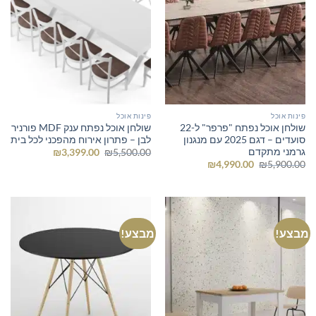
פינות אוכל
פינות אוכל
שולחן אוכל נפתח "פרפר" ל-22
שולחן אוכל נפתח ענק MDF פורניר
סועדים – דגם 2025 עם מנגנון
לבן – פתרון אירוח מהפכני לכל בית
גרמני מתקדם
המחיר
המחיר
₪
3,399.00
₪
5,500.00
המקורי
הנוכחי
המחיר
המחיר
₪
4,990.00
₪
5,900.00
היה:
הוא:
המקורי
הנוכחי
₪3,399.00.
₪5,500.00.
היה:
הוא:
₪4,990.00.
₪5,900.00.
מבצע!
מבצע!