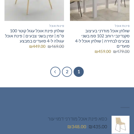
פינות אוכל
פינות אוכל
שולחן אוכל מודרני בעיצוב
שולחן פינת אוכל עגול קוטר 100
סקנדינבי רוחב 102 סמ בשני
ס"מ | זמין בשני צבעים | פינת אוכל
צבעים לבחירה | שולחן אוכל ל-4
עגולה ל-4 סועדים במבצע
סועדים
המחיר
המחיר
₪
449.00
₪
469.00
המקורי
הנוכחי
המחיר
המחיר
₪
459.00
₪
479.00
היה:
הוא:
המקורי
הנוכחי
₪449.00.
₪469.00.
היה:
הוא:
₪459.00.
₪479.00.
2
1
רהיטים חדשים
כסא פינת אוכל מודרני דמוי עור
המחיר
המחיר
₪
348.00
₪
435.00
המקורי
הנוכחי