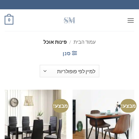
Ski
t
conten
0
עמוד הבית
/
פינות אוכל
סנן
מבצע!
מבצע!