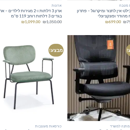
 מטבח
ארונות
ילט-אין לתנור ומיקרוגל – פתרון
ארון 3 דלתות ו-2 מגירות לילדים – אר
מהודר ופונקציונלי
בגדים 3 דלתות רוחב 119 ס"מ
המחיר
המחיר
המחיר
המחיר
₪
1,099.00
₪
1,350.00
₪
699.00
₪
7
המקורי
הנוכחי
המקורי
הנוכחי
היה:
הוא:
היה:
הוא:
₪1,099.00.
₪1,350.00.
₪699.00.
₪799.00.
!
מבצע!
מתנה למשרד
כורסאות מעוצבות