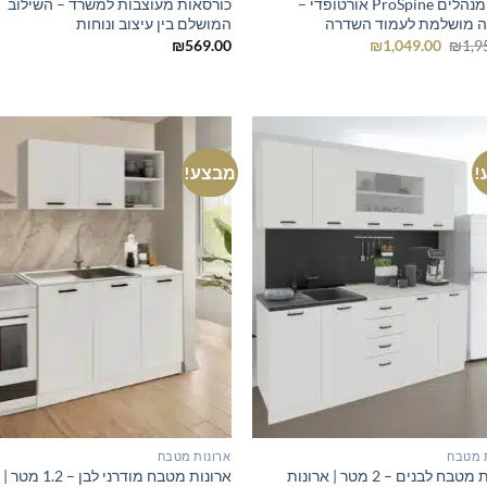
כיסא מנהלים ProSpine אורטופדי –
כורסאות מעוצבות למשרד – השילוב
 מושלמת לעמוד השדרה
המושלם בין עיצוב ונוחות
המחיר
המחיר
₪
569.00
₪
1,049.00
₪
1,9
המקורי
הנוכחי
היה:
הוא:
₪1,049.00.
₪1,950.00.
!
מבצע!
 מטבח
ארונות מטבח
ארונות מטבח לבנים – 2 מטר | ארונות
ארונות מטבח מודרני לבן – 1.2 מטר |