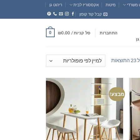
 משרדי
מיטות
אקססוריז לבית
ריהוט גן
קבל קוד קופון
0
התחברות
סל קניות /
0.00
₪
גן
ממוין
אות
לפי
פופולריות
מבצע!