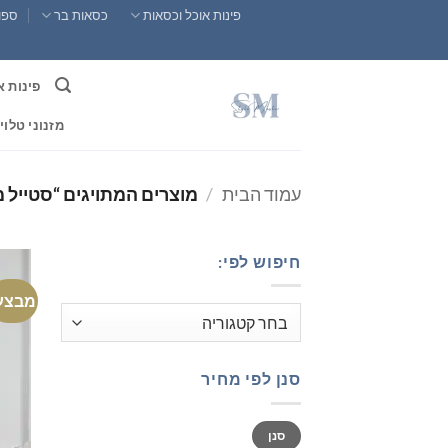
Ski
פינות אוכל וכסאות
כסאות בר
ספות
t
conten
פינות א
מזנוני טלוי
עמוד הבית
/
מוצרים המתויגים “סטייל 
חיפוש לפי:
מבצע
סנן לפי מחיר
מחיר
מחיר
סנן
מינימלי
מקסימלי