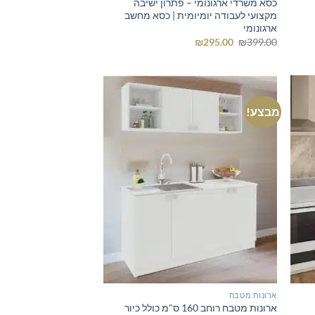
כסא משרדי ארגונומי – פתרון ישיבה
מקצועי לעבודה יומיומית | כסא מחשב
ארגונומי
המחיר
המחיר
₪
295.00
₪
399.00
המקורי
הנוכחי
היה:
הוא:
₪295.00.
₪399.00.
מבצע!
ארונות מטבח
ארונות מטבח רוחב 160 ס"מ כולל כיור