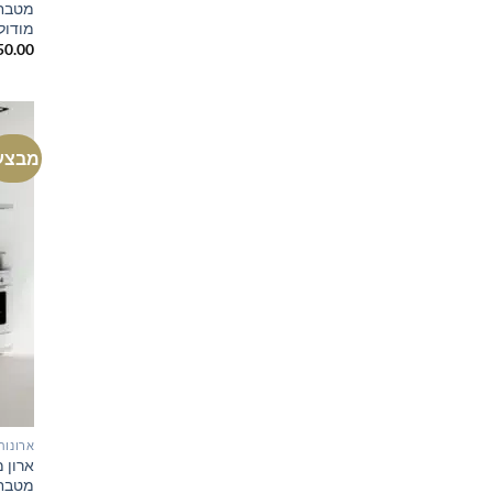
מטבח 
מודול
50.00
מבצע
ארונות
מטבח 