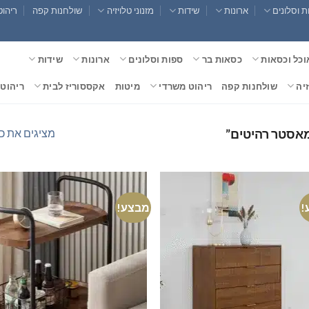
 וסלונים
ארונות
שידות
מזנוני טלויזיה
שולחנות קפה
ריהוט
וכל וכסאות
כסאות בר
ספות וסלונים
ארונות
שידות
זיה
שולחנות קפה
ריהוט משרדי
מיטות
אקססוריז לבית
ריהוט 
מציגים את כל ⁦23⁩ התוצ
מאסטר רהיטים”
!
מבצע!