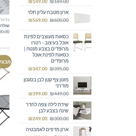
המחיר
המחיר
₪
149.00
₪
189.00
המקורי
הנוכחי
ארון מטבח עליון תלוי
היה:
הוא:
המחיר
המחיר
₪149.00.
₪
₪189.00.
569.00
₪
600.00
כל הרה
שולחן 
המקורי
הנוכחי
00.00
היה:
הוא:
כסאות מעוצבים לפינת
₪569.00.
₪600.00.
אוכל בעיצוב - רטרו
מרופדים בצבע מנטה |
כסאות לפינת אוכל
מרופדים
מבצע
המחיר
המחיר
₪
347.00
₪
395.00
המקורי
הנוכחי
מזנון צף קטן לבן בסגנון
היה:
הוא:
מודרני
₪347.00.
₪395.00.
המחיר
המחיר
₪
399.00
₪
449.00
המקורי
הנוכחי
שידת לילה צפה לחדר
היה:
הוא:
שינה בצבע לבן
₪399.00.
₪449.00.
המחיר
המחיר
₪
249.00
₪
300.00
המקורי
הנוכחי
ארון מדפים לאמבטיה
היה:
הוא: