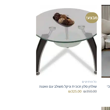
₪639.00.
₪679.00.
מבצע!
כל הרהיטים
בי
שולחן סלון זכוכית וניקל משולב עם וואנגה
המחיר
המחיר
₪
325.00
₪
350.00
המקורי
הנוכחי
היה:
הוא:
₪325.00.
₪350.00.