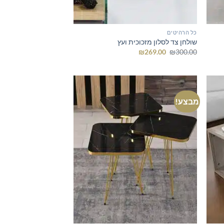
כל הרהיטים
שולחן צד לסלון מזכוכית ועץ
המחיר
המחיר
₪
269.00
₪
300.00
המקורי
הנוכחי
היה:
הוא:
₪269.00.
₪300.00.
מבצע!