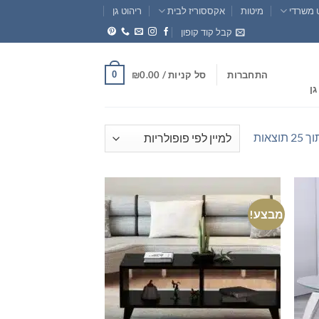
 משרדי
מיטות
אקססוריז לבית
ריהוט גן
קבל קוד קופון
0
התחברות
סל קניות /
0.00
₪
גן
ממוין
לפי
פופולריות
מבצע!