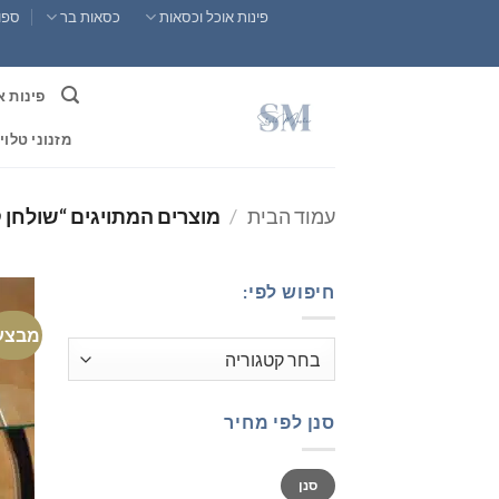
Ski
פינות אוכל וכסאות
כסאות בר
ספות
t
conten
פינות א
מזנוני טלוי
עמוד הבית
/
מוצרים המתויגים “שולחן 
חיפוש לפי:
מבצע
סנן לפי מחיר
מחיר
מחיר
סנן
מינימלי
מקסימלי