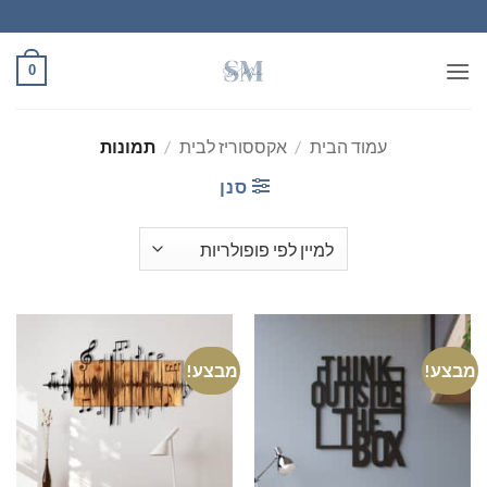
Ski
t
conten
0
עמוד הבית
/
אקססוריז לבית
/
תמונות
סנן
מבצע!
מבצע!