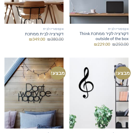
אקססוריז לבית
אקססוריז לבית
דקורציה לקיר ממתכת Think
דקורציה לבית ממתכת
outside of the box
המחיר
המחיר
₪
349.00
₪
380.00
המקורי
הנוכחי
המחיר
המחיר
₪
229.00
₪
250.00
היה:
הוא:
המקורי
הנוכחי
₪349.00.
₪380.00.
היה:
הוא:
₪229.00.
₪250.00.
מבצע!
מבצע!